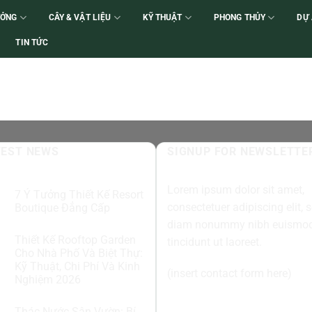
ƯỞNG
CÂY & VẬT LIỆU
KỸ THUẬT
PHONG THỦY
DỰ
TIN TỨC
TEST NEWS
SIGNUP FOR NEWSLETTE
Lorem ipsum dolor sit amet,
7 Ý Tưởng Thiết Kế Resort
consectetuer adipiscing elit, 
Boutique Đẳng Cấp
diam nonummy nibh euismo
Thiết Kế Rooftop Garden
tincidunt ut laoreet.
Cho Nhà Phố Và Biệt Thự:
Kỹ Thuật, Chi Phí Và Kinh
(insert contact form here)
Nghiệm 2026
Thác Nước Sân Vườn: Bí