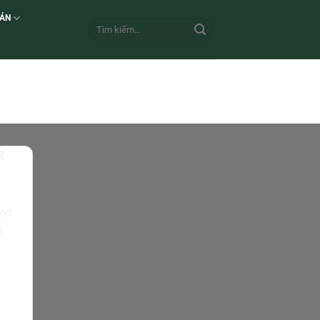
 ÁN
R
sed
d