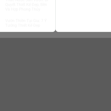
Quyết Thiết Kế Đẹp, Bền
Và Hợp Phong Thủy
Vườn Thiền Tại Gia: 7 Ý
Tưởng Thiết Kế Đẹp