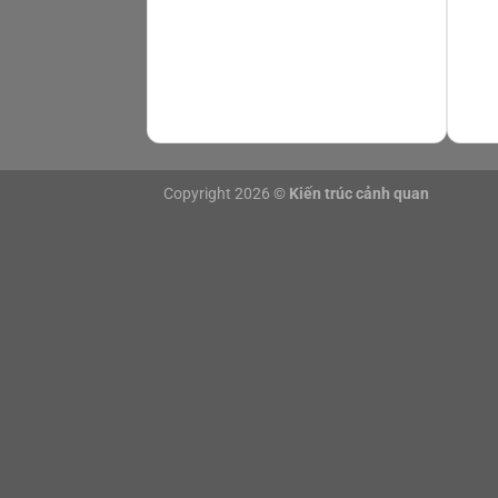
04
Th8
04
Th8
Copyright 2026 ©
Kiến trúc cảnh quan