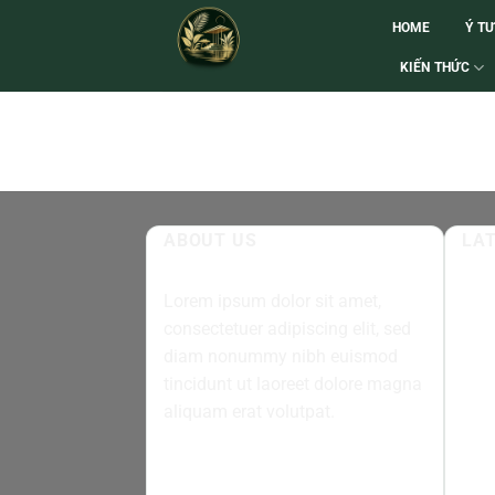
HOME
Ý T
KIẾN THỨC
ABOUT US
LA
Lorem ipsum dolor sit amet,
05
consectetuer adipiscing elit, sed
Th8
diam nonummy nibh euismod
tincidunt ut laoreet dolore magna
05
Th8
aliquam erat volutpat.