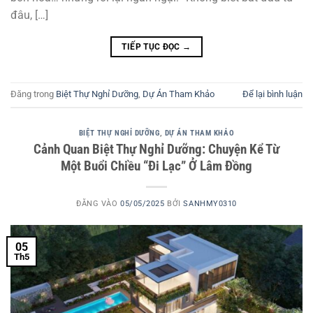
đâu, […]
TIẾP TỤC ĐỌC
→
Đăng trong
Biệt Thự Nghỉ Dưỡng
,
Dự Án Tham Khảo
Để lại bình luận
BIỆT THỰ NGHỈ DƯỠNG
,
DỰ ÁN THAM KHẢO
Cảnh Quan Biệt Thự Nghỉ Dưỡng: Chuyện Kể Từ
Một Buổi Chiều “Đi Lạc” Ở Lâm Đồng
ĐĂNG VÀO
05/05/2025
BỞI
SANHMY0310
05
Th5