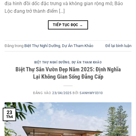
địa hình đồi dốc đặc trưng và không gian rộng mở, Bảo
Lộc đang trở thành điểm […]
TIẾP TỤC ĐỌC
→
Đăng trong
Biệt Thự Nghỉ Dưỡng
,
Dự Án Tham Khảo
Để lại bình luận
BIỆT THỰ NGHỈ DƯỠNG
,
DỰ ÁN THAM KHẢO
Biệt Thự Sân Vườn Đẹp Năm 2025: Định Nghĩa
Lại Không Gian Sống Đẳng Cấp
ĐĂNG VÀO
23/04/2025
BỞI
SANHMY0310
23
Th4