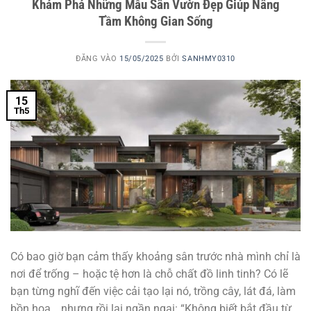
Khám Phá Những Mẫu Sân Vườn Đẹp Giúp Nâng
Tầm Không Gian Sống
ĐĂNG VÀO
15/05/2025
BỞI
SANHMY0310
15
Th5
Có bao giờ bạn cảm thấy khoảng sân trước nhà mình chỉ là
nơi để trống – hoặc tệ hơn là chỗ chất đồ linh tinh? Có lẽ
bạn từng nghĩ đến việc cải tạo lại nó, trồng cây, lát đá, làm
bồn hoa… nhưng rồi lại ngần ngại: “Không biết bắt đầu từ