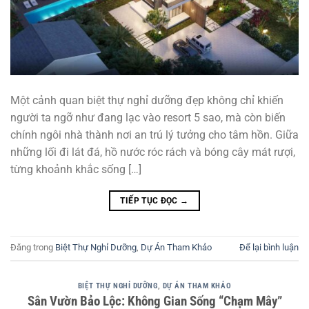
Một cảnh quan biệt thự nghỉ dưỡng đẹp không chỉ khiến
người ta ngỡ như đang lạc vào resort 5 sao, mà còn biến
chính ngôi nhà thành nơi an trú lý tưởng cho tâm hồn. Giữa
những lối đi lát đá, hồ nước róc rách và bóng cây mát rượi,
từng khoảnh khắc sống […]
TIẾP TỤC ĐỌC
→
Đăng trong
Biệt Thự Nghỉ Dưỡng
,
Dự Án Tham Khảo
Để lại bình luận
BIỆT THỰ NGHỈ DƯỠNG
,
DỰ ÁN THAM KHẢO
Sân Vườn Bảo Lộc: Không Gian Sống “Chạm Mây”