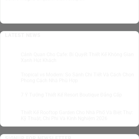
LATEST NEWS
Cảnh Quan Cho Cafe: Bí Quyết Thiết Kế Không Gian
07
Th8
Xanh Hút Khách
Tropical vs Modern: So Sánh Chi Tiết Và Cách Chọn
07
Th8
Phong Cách Nhà Phù Hợp
7 Ý Tưởng Thiết Kế Resort Boutique Đẳng Cấp
05
Th8
Thiết Kế Rooftop Garden Cho Nhà Phố Và Biệt Thự:
05
Th8
Kỹ Thuật, Chi Phí Và Kinh Nghiệm 2026
SIGNUP FOR NEWSLETTER