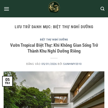
LƯU TRỮ DANH MỤC:
BIỆT THỰ NGHỈ DƯỠNG
BIỆT THỰ NGHỈ DƯỠNG
Vườn Tropical Biệt Thự: Khi Không Gian Sống Trở
Thành Khu Nghỉ Dưỡng Riêng
ĐĂNG VÀO
05/01/2026
BỞI
SANHMY0310
05
Th1