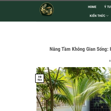
HOME
Ý T
KIẾN THỨC
Nâng Tầm Không Gian Sống: 
Đ
19
Th5