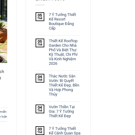
7 Ý Tưởng Thiết
05
Th8
Kế Resort
Boutique Đẳng
Cấp
Thiết Kế Rooftop
05
Th8
Garden Cho Nhà
Phố Và Biệt Thự:
Kỹ Thuật, Chi Phí
Và Kinh Nghiệm
2026
ách
Thác Nước Sân
04
g
Th8
Vườn: Bí Quyết
Thiết Kế Đẹp, Bền
Và Hợp Phong
Thủy
Vườn Thiền Tại
04
Th8
Gia: 7 Ý Tưởng
 miễn
Thiết Kế Đẹp
h luận
7 Ý Tưởng Thiết
03
Th8
Kế Cảnh Quan Spa