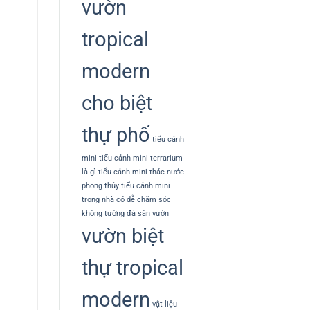
vườn
tropical
modern
cho biệt
thự phố
tiểu cảnh
mini
tiểu cảnh mini terrarium
là gì
tiểu cảnh mini thác nước
phong thủy
tiểu cảnh mini
trong nhà có dễ chăm sóc
không
tường đá sân vườn
vườn biệt
thự tropical
modern
vật liệu