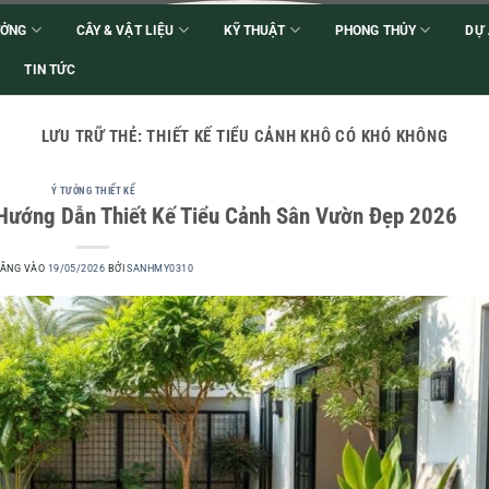
ƯỞNG
CÂY & VẬT LIỆU
KỸ THUẬT
PHONG THỦY
DỰ
TIN TỨC
LƯU TRỮ THẺ:
THIẾT KẾ TIỂU CẢNH KHÔ CÓ KHÓ KHÔNG
Ý TƯỞNG THIẾT KẾ
Hướng Dẫn Thiết Kế Tiểu Cảnh Sân Vườn Đẹp 2026
ĂNG VÀO
19/05/2026
BỞI
SANHMY0310