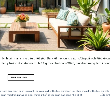
bình tại nhà là nhu cầu thiết yếu. Bài viết này cung cấp hướng dẫn chi tiết về c
ản đến ý tưởng độc đáo và xu hướng mới nhất năm 2026, giúp bạn nâng tầm khôn
TIẾP TỤC ĐỌC
→
ân vườn đẹp
,
cảnh quan tiểu cảnh
,
nguyên tắc thiết kế tiểu cảnh hiện đại
,
phần mềm thiết kế tiểu cảnh 3d
iểu cảnh mini trong nhà đơn giản
,
ý tưởng thiết kế tiểu cảnh ban công nhỏ 2026
Để lại bìn