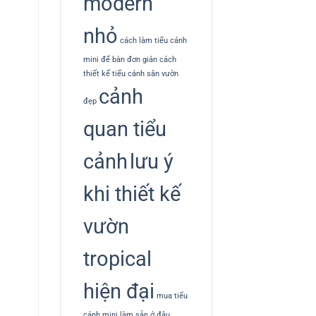
modern
nhỏ
cách làm tiểu cảnh
mini để bàn đơn giản
cách
thiết kế tiểu cảnh sân vườn
cảnh
đẹp
quan tiểu
cảnh
lưu ý
khi thiết kế
vườn
tropical
hiện đại
mua tiểu
cảnh mini làm sẵn ở đâu