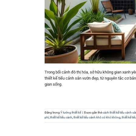
Trong bối cảnh đô thị hóa, sở hữu không gian xanh yên 
thiết kế tiểu cảnh sân vườn đẹp, từ nguyên tắc cơ b
gian sống.
Đăng trong
Ý tưởng thiết kế
|
Được gắn thẻ
cách thiết kế tiểu cảnh s
phí
,
thiết kế tiểu cảnh
,
thiết kế tiểu cảnh khô có khó không
,
thiết kế t