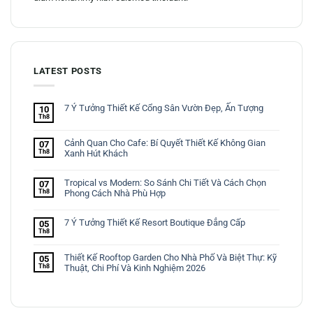
LATEST POSTS
7 Ý Tưởng Thiết Kế Cổng Sân Vườn Đẹp, Ấn Tượng
10
Th8
Cảnh Quan Cho Cafe: Bí Quyết Thiết Kế Không Gian
07
Th8
Xanh Hút Khách
Tropical vs Modern: So Sánh Chi Tiết Và Cách Chọn
07
Th8
Phong Cách Nhà Phù Hợp
7 Ý Tưởng Thiết Kế Resort Boutique Đẳng Cấp
05
Th8
Thiết Kế Rooftop Garden Cho Nhà Phố Và Biệt Thự: Kỹ
05
Th8
Thuật, Chi Phí Và Kinh Nghiệm 2026