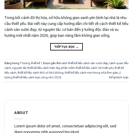
Trong bối cảnh đô thị hóa, sở hữu không gian xanh yên bình tại nhà là nhu
cầu thiết yếu. Bài viết này cung cấp hướng dẫn chi tiết về cách thiết kế tiểu
cảnh sân vườn đẹp, từ nguyên tắc cơ bản đến ý tưởng độc đáo và xu
hướng mới nhất năm 2026, giúp bạn nâng tầm không gian sống.
TIẾP TỤC ĐỌC
→
Đăng trong
Ý tưởng thiết kế
|
Được gắn thẻ
cách thiết kế tiểu cảnh sân vườn đẹp
,
cảnh quan tiểu
cảnh
,
nguyên tắc thiết kế tiểu cảnh hiện đại
,
phần mềm thiết kế tiểu cảnh 3d miễn phí
,
thiết kế
tiểu cảnh
,
thiết kế tiểu cảnh khô có khó không
,
thiết kế tiểu cảnh mini trong nhà đơn giản
,
ý
tưởng thiết kế tiểu cảnh ban công nhỏ 2026
Để lại bình luận
ABOUT
Lorem ipsum dolor sit amet, consectetuer adipiscing elit, sed
diam nonummy nibh euismod tincidunt.