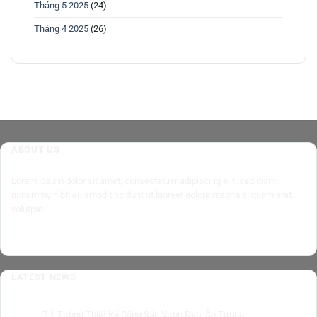
Tháng 5 2025
(24)
Tháng 4 2025
(26)
ABOUT US
Lorem ipsum dolor sit amet, consectetuer adipiscing elit, sed diam
nonummy nibh euismod tincidunt ut laoreet dolore magna aliquam erat
volutpat.
LATEST NEWS
7 Ý Tưởng Thiết Kế Cổng Sân Vườn Đẹp, Ấn Tượng
10