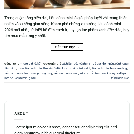
Trong cuộc sống hiện đại, tiểu cảnh mini là giải pháp tuyệt vời mang thiên
nhiên vào không gian sống. Khám phá những xu hướng tiểu cảnh mini
2026 mới nhất, từ thiết kế đến cách tự tay tạo tác phẩm xanh độc đáo, hay
tìm mua mẫu ưng ý nhất.
TIẾP TỤC ĐỌC
→
Đăng trong
Ý tưởng thiết kế
|
Được gắn thẻ
cách làm tiểu cảnh mini để bàn đơn giản
,
cảnh quan
tiểu cảnh
,
mua tiểu cảnh mini làm sẵn ở đâu tphcm
,
tiểu cảnh mini
,
tiểu cảnh mini terrarium là gì
,
tiểu cảnh mini thác nước phong thủy
,
tiểu cảnh mini trong nhà có dễ chăm sóc không
,
vật liệu
làm tiểu cảnh mini giá rẻ
Để lại bình luận
ABOUT
Lorem ipsum dolor sit amet, consectetuer adipiscing elit, sed
diam nonummy nibh euismod tincidunt.