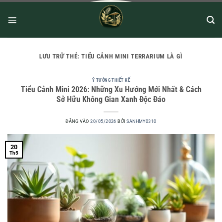
LƯU TRỮ THẺ:
TIỂU CẢNH MINI TERRARIUM LÀ GÌ
Ý TƯỞNG THIẾT KẾ
Tiểu Cảnh Mini 2026: Những Xu Hướng Mới Nhất & Cách
Sở Hữu Không Gian Xanh Độc Đáo
ĐĂNG VÀO
20/05/2026
BỞI
SANHMY0310
20
Th5