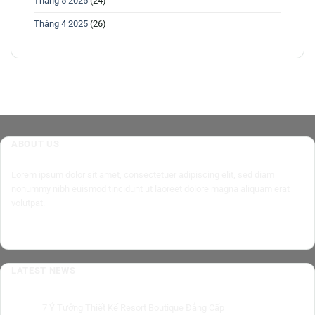
Tháng 5 2025
(24)
Tháng 4 2025
(26)
ABOUT US
Lorem ipsum dolor sit amet, consectetuer adipiscing elit, sed diam
nonummy nibh euismod tincidunt ut laoreet dolore magna aliquam erat
volutpat.
LATEST NEWS
7 Ý Tưởng Thiết Kế Resort Boutique Đẳng Cấp
05