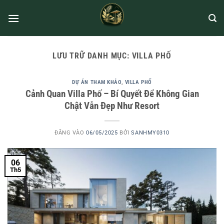
LƯU TRỮ DANH MỤC:
VILLA PHỐ
DỰ ÁN THAM KHẢO
,
VILLA PHỐ
Cảnh Quan Villa Phố – Bí Quyết Để Không Gian
Chật Vẫn Đẹp Như Resort
ĐĂNG VÀO
06/05/2025
BỞI
SANHMY0310
06
Th5