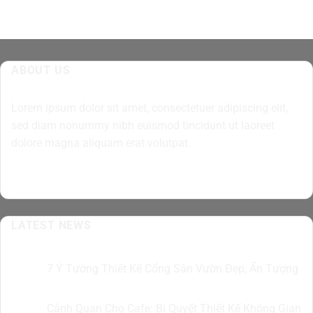
ABOUT US
Lorem ipsum dolor sit amet, consectetuer adipiscing elit,
sed diam nonummy nibh euismod tincidunt ut laoreet
dolore magna aliquam erat volutpat.
LATEST NEWS
7 Ý Tưởng Thiết Kế Cổng Sân Vườn Đẹp, Ấn Tượng
10
Th8
Cảnh Quan Cho Cafe: Bí Quyết Thiết Kế Không Gian
07