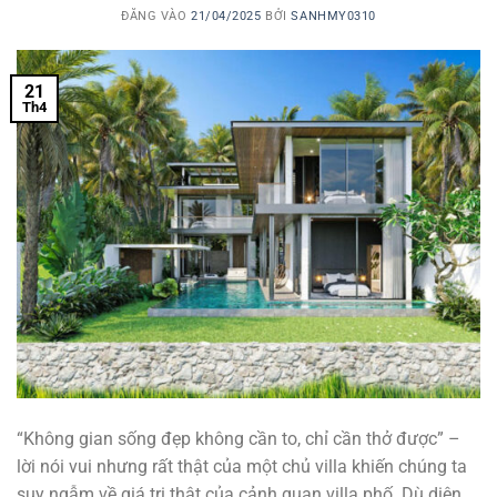
ĐĂNG VÀO
21/04/2025
BỞI
SANHMY0310
21
Th4
“Không gian sống đẹp không cần to, chỉ cần thở được” –
lời nói vui nhưng rất thật của một chủ villa khiến chúng ta
suy ngẫm về giá trị thật của cảnh quan villa phố. Dù diện