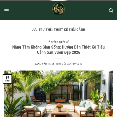
LƯU TRỮ THẺ:
THIẾT KẾ TIỂU CẢNH
Ý TƯỞNG THIẾT KẾ
Nâng Tầm Không Gian Sống: Hướng Dẫn Thiết Kế Tiểu
Cảnh Sân Vườn Đẹp 2026
ĐĂNG VÀO
19/05/2026
BỞI
SANHMY0310
19
Th5