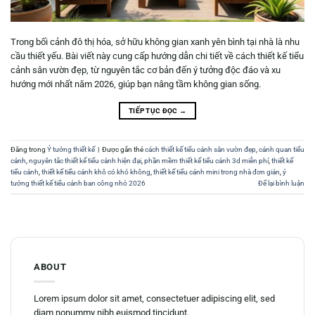
Trong bối cảnh đô thị hóa, sở hữu không gian xanh yên bình tại nhà là nhu
cầu thiết yếu. Bài viết này cung cấp hướng dẫn chi tiết về cách thiết kế tiểu
cảnh sân vườn đẹp, từ nguyên tắc cơ bản đến ý tưởng độc đáo và xu
hướng mới nhất năm 2026, giúp bạn nâng tầm không gian sống.
TIẾP TỤC ĐỌC
→
Đăng trong
Ý tưởng thiết kế
|
Được gắn thẻ
cách thiết kế tiểu cảnh sân vườn đẹp
,
cảnh quan tiểu
cảnh
,
nguyên tắc thiết kế tiểu cảnh hiện đại
,
phần mềm thiết kế tiểu cảnh 3d miễn phí
,
thiết kế
tiểu cảnh
,
thiết kế tiểu cảnh khô có khó không
,
thiết kế tiểu cảnh mini trong nhà đơn giản
,
ý
tưởng thiết kế tiểu cảnh ban công nhỏ 2026
Để lại bình luận
ABOUT
Lorem ipsum dolor sit amet, consectetuer adipiscing elit, sed
diam nonummy nibh euismod tincidunt.