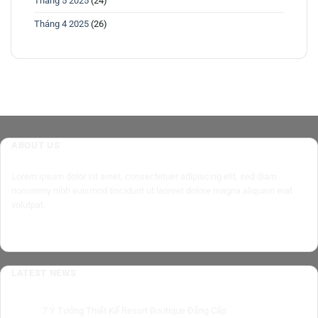
Tháng 5 2025
(24)
Tháng 4 2025
(26)
ABOUT US
Lorem ipsum dolor sit amet, consectetuer adipiscing elit, sed diam
nonummy nibh euismod tincidunt ut laoreet dolore magna aliquam erat
volutpat.
LATEST NEWS
7 Ý Tưởng Thiết Kế Resort Boutique Đẳng Cấp
05