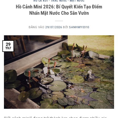
HỒ CÁ KOI - THÁC NƯỚC - MẶT NƯỚC
Hồ Cảnh Mini 2026: Bí Quyết Kiến Tạo Điểm
Nhấn Mặt Nước Cho Sân Vườn
ĐĂNG VÀO
29/07/2026
BỞI
SANHMY0310
29
Th7