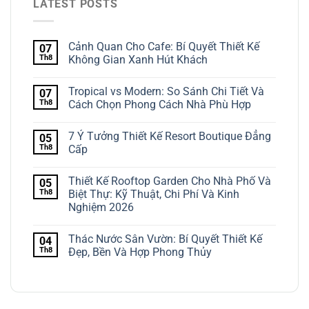
LATEST POSTS
Cảnh Quan Cho Cafe: Bí Quyết Thiết Kế
07
Th8
Không Gian Xanh Hút Khách
Tropical vs Modern: So Sánh Chi Tiết Và
07
Th8
Cách Chọn Phong Cách Nhà Phù Hợp
7 Ý Tưởng Thiết Kế Resort Boutique Đẳng
05
Th8
Cấp
Thiết Kế Rooftop Garden Cho Nhà Phố Và
05
Th8
Biệt Thự: Kỹ Thuật, Chi Phí Và Kinh
Nghiệm 2026
Thác Nước Sân Vườn: Bí Quyết Thiết Kế
04
Th8
Đẹp, Bền Và Hợp Phong Thủy