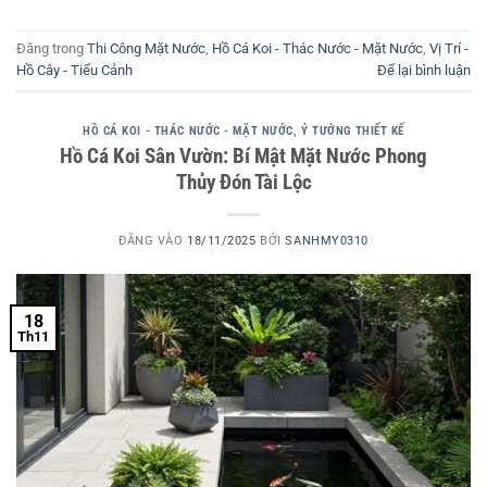
Đăng trong
Thi Công Mặt Nước
,
Hồ Cá Koi - Thác Nước - Mặt Nước
,
Vị Trí -
Hồ Cây - Tiểu Cảnh
Để lại bình luận
HỒ CÁ KOI - THÁC NƯỚC - MẶT NƯỚC
,
Ý TƯỞNG THIẾT KẾ
Hồ Cá Koi Sân Vườn: Bí Mật Mặt Nước Phong
Thủy Đón Tài Lộc
ĐĂNG VÀO
18/11/2025
BỞI
SANHMY0310
18
Th11