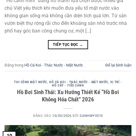
“Hồ cảnh mini” đang trở thành lựa chọn được nhiều gia
chủ Việt yêu thích khi muốn đưa yếu tố mặt nước vào
không gian sống mà không cần diện tích quá lớn. Từ sân
vườn biệt thự rộng rãi cho đến khoảng sân nhỏ trước nhà
phố hay góc ban công chung cư, một […]
TIẾP TỤC ĐỌC
→
Đăng trong
Hồ Cá Koi - Thác Nước - Mặt Nước
Để lại bình luận
THI CÔNG MẶT NƯỚC
,
HỒ CÁ KOI - THÁC NƯỚC - MẶT NƯỚC
,
VỊ TRÍ -
HỒ CÂY - TIỂU CẢNH
Hồ Bơi Sinh Thái: Xu Hướng Thiết Kế “Hồ Bơi
Không Hóa Chất” 2026
ĐĂNG VÀO
10/03/2026
BỞI
SANHMY0310
10