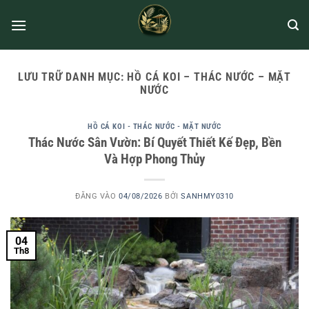
LƯU TRỮ DANH MỤC:
HỒ CÁ KOI – THÁC NƯỚC – MẶT
NƯỚC
HỒ CÁ KOI - THÁC NƯỚC - MẶT NƯỚC
Thác Nước Sân Vườn: Bí Quyết Thiết Kế Đẹp, Bền
Và Hợp Phong Thủy
ĐĂNG VÀO
04/08/2026
BỞI
SANHMY0310
04
Th8