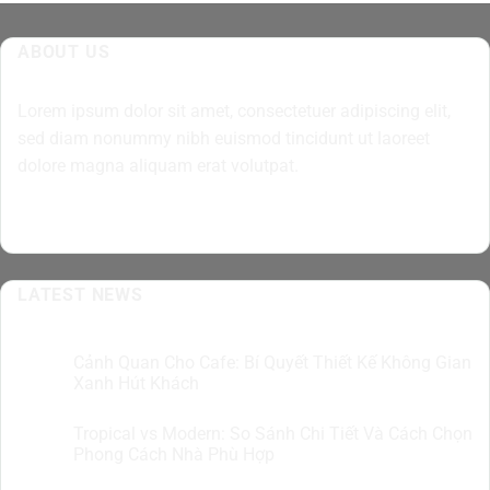
ABOUT US
Lorem ipsum dolor sit amet, consectetuer adipiscing elit,
sed diam nonummy nibh euismod tincidunt ut laoreet
dolore magna aliquam erat volutpat.
LATEST NEWS
Cảnh Quan Cho Cafe: Bí Quyết Thiết Kế Không Gian
07
Th8
Xanh Hút Khách
Tropical vs Modern: So Sánh Chi Tiết Và Cách Chọn
07
Th8
Phong Cách Nhà Phù Hợp