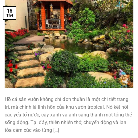
16
Th4
Hồ cá sân vườn không chỉ đơn thuần là một chi tiết trang
trí, mà chính là linh hồn của khu vườn tropical. Nó kết nối
các yếu tố nước, cây xanh và ánh sáng thành một tổng thể
sống động. Tại đây, thiên nhiên thở, chuyển động và lan
tỏa cảm xúc vào từng […]