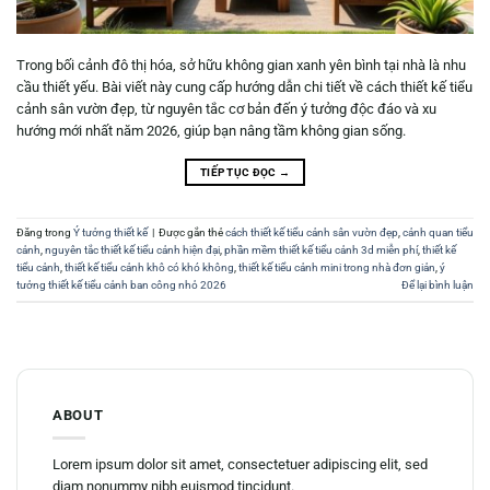
Trong bối cảnh đô thị hóa, sở hữu không gian xanh yên bình tại nhà là nhu
cầu thiết yếu. Bài viết này cung cấp hướng dẫn chi tiết về cách thiết kế tiểu
cảnh sân vườn đẹp, từ nguyên tắc cơ bản đến ý tưởng độc đáo và xu
hướng mới nhất năm 2026, giúp bạn nâng tầm không gian sống.
TIẾP TỤC ĐỌC
→
Đăng trong
Ý tưởng thiết kế
|
Được gắn thẻ
cách thiết kế tiểu cảnh sân vườn đẹp
,
cảnh quan tiểu
cảnh
,
nguyên tắc thiết kế tiểu cảnh hiện đại
,
phần mềm thiết kế tiểu cảnh 3d miễn phí
,
thiết kế
tiểu cảnh
,
thiết kế tiểu cảnh khô có khó không
,
thiết kế tiểu cảnh mini trong nhà đơn giản
,
ý
tưởng thiết kế tiểu cảnh ban công nhỏ 2026
Để lại bình luận
ABOUT
Lorem ipsum dolor sit amet, consectetuer adipiscing elit, sed
diam nonummy nibh euismod tincidunt.