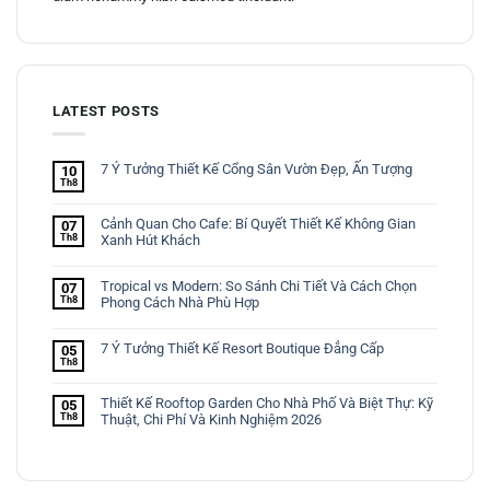
LATEST POSTS
7 Ý Tưởng Thiết Kế Cổng Sân Vườn Đẹp, Ấn Tượng
10
Th8
Cảnh Quan Cho Cafe: Bí Quyết Thiết Kế Không Gian
07
Th8
Xanh Hút Khách
Tropical vs Modern: So Sánh Chi Tiết Và Cách Chọn
07
Th8
Phong Cách Nhà Phù Hợp
7 Ý Tưởng Thiết Kế Resort Boutique Đẳng Cấp
05
Th8
Thiết Kế Rooftop Garden Cho Nhà Phố Và Biệt Thự: Kỹ
05
Th8
Thuật, Chi Phí Và Kinh Nghiệm 2026