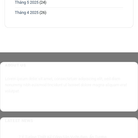
Tháng 5 2025
(24)
Tháng 4 2025
(26)
ABOUT US
Lorem ipsum dolor sit amet, consectetuer adipiscing elit, sed diam
nonummy nibh euismod tincidunt ut laoreet dolore magna aliquam erat
volutpat.
LATEST NEWS
7 Ý Tưởng Thiết Kế Cổng Sân Vườn Đẹp, Ấn Tượng
10