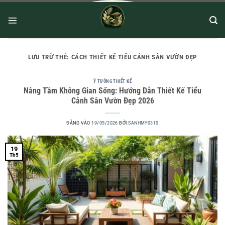
LƯU TRỮ THẺ:
CÁCH THIẾT KẾ TIỂU CẢNH SÂN VƯỜN ĐẸP
Ý TƯỞNG THIẾT KẾ
Nâng Tầm Không Gian Sống: Hướng Dẫn Thiết Kế Tiểu
Cảnh Sân Vườn Đẹp 2026
ĐĂNG VÀO
19/05/2026
BỞI
SANHMY0310
19
Th5