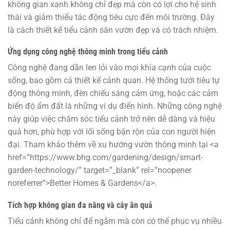
không gian xanh không chỉ đẹp mà còn có lợi cho hệ sinh
thái và giảm thiểu tác động tiêu cực đến môi trường. Đây
là cách thiết kế tiểu cảnh sân vườn đẹp và có trách nhiệm.
Ứng dụng công nghệ thông minh trong tiểu cảnh
Công nghệ đang dần len lỏi vào mọi khía cạnh của cuộc
sống, bao gồm cả thiết kế cảnh quan. Hệ thống tưới tiêu tự
động thông minh, đèn chiếu sáng cảm ứng, hoặc các cảm
biến độ ẩm đất là những ví dụ điển hình. Những công nghệ
này giúp việc chăm sóc tiểu cảnh trở nên dễ dàng và hiệu
quả hơn, phù hợp với lối sống bận rộn của con người hiện
đại. Tham khảo thêm về xu hướng vườn thông minh tại <a
href=”https://www.bhg.com/gardening/design/smart-
garden-technology/” target=”_blank” rel=”noopener
noreferrer”>Better Homes & Gardens</a>.
Tích hợp không gian đa năng và cây ăn quả
Tiểu cảnh không chỉ để ngắm mà còn có thể phục vụ nhiều