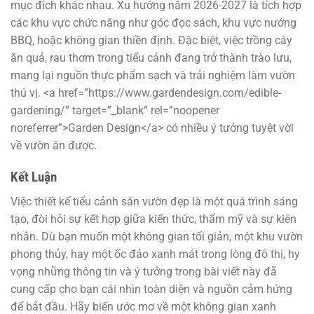
mục đích khác nhau. Xu hướng năm 2026-2027 là tích hợp
các khu vực chức năng như góc đọc sách, khu vực nướng
BBQ, hoặc không gian thiền định. Đặc biệt, việc trồng cây
ăn quả, rau thơm trong tiểu cảnh đang trở thành trào lưu,
mang lại nguồn thực phẩm sạch và trải nghiệm làm vườn
thú vị. <a href=”https://www.gardendesign.com/edible-
gardening/” target=”_blank” rel=”noopener
noreferrer”>Garden Design</a> có nhiều ý tưởng tuyệt vời
về vườn ăn được.
Kết Luận
Việc thiết kế tiểu cảnh sân vườn đẹp là một quá trình sáng
tạo, đòi hỏi sự kết hợp giữa kiến thức, thẩm mỹ và sự kiên
nhẫn. Dù bạn muốn một không gian tối giản, một khu vườn
phong thủy, hay một ốc đảo xanh mát trong lòng đô thị, hy
vọng những thông tin và ý tưởng trong bài viết này đã
cung cấp cho bạn cái nhìn toàn diện và nguồn cảm hứng
để bắt đầu. Hãy biến ước mơ về một không gian xanh