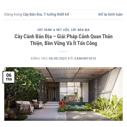
Đăng trong
Cây Bản Địa
,
Ý tưởng thiết kế
Để lại bình luận
CÂY CẢNH & VẬT LIỆU
,
CÂY BẢN ĐỊA
Cây Cảnh Bản Địa – Giải Pháp Cảnh Quan Thân
Thiện, Bền Vững Và Ít Tốn Công
ĐĂNG VÀO
06/05/2025
BỞI
SANHMY0310
06
Th5