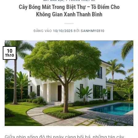
Cây Bóng Mát Trong Biệt Thự – Tô Điểm Cho
Không Gian Xanh Thanh Bình
ĐĂNG VÀO
10/10/2025
BỞI
SANHMY0310
10
Th10
Giữa nhịp sống đô thị ngày càng hối hả, những tán cây