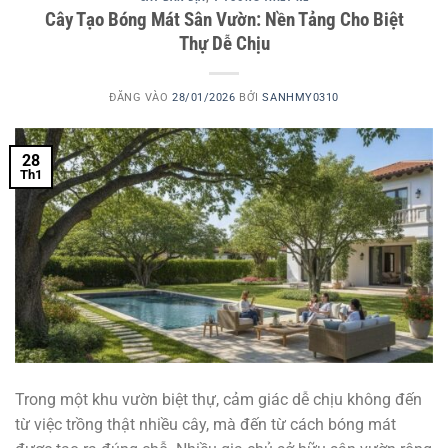
Cây Tạo Bóng Mát Sân Vườn: Nền Tảng Cho Biệt
Thự Dễ Chịu
ĐĂNG VÀO
28/01/2026
BỞI
SANHMY0310
28
Th1
Trong một khu vườn biệt thự, cảm giác dễ chịu không đến
từ việc trồng thật nhiều cây, mà đến từ cách bóng mát