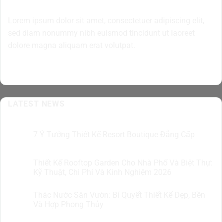
Lorem ipsum dolor sit amet, consectetuer adipiscing elit,
sed diam nonummy nibh euismod tincidunt ut laoreet
dolore magna aliquam erat volutpat.
LATEST NEWS
7 Ý Tưởng Thiết Kế Resort Boutique Đẳng Cấp
05
Th8
Thiết Kế Rooftop Garden Cho Nhà Phố Và Biệt Thự:
05
Th8
Kỹ Thuật, Chi Phí Và Kinh Nghiệm 2026
Thác Nước Sân Vườn: Bí Quyết Thiết Kế Đẹp, Bền
04
Th8
Và Hợp Phong Thủy