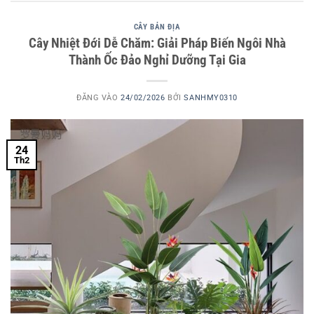
CÂY BẢN ĐỊA
Cây Nhiệt Đới Dễ Chăm: Giải Pháp Biến Ngôi Nhà
Thành Ốc Đảo Nghỉ Dưỡng Tại Gia
ĐĂNG VÀO
24/02/2026
BỞI
SANHMY0310
24
Th2