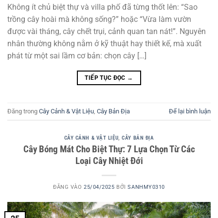
Không ít chủ biệt thự và villa phố đã từng thốt lên: “Sao
trồng cây hoài mà không sống?” hoặc “Vừa làm vườn
được vài tháng, cây chết trụi, cảnh quan tan nát!”. Nguyên
nhân thường không nằm ở kỹ thuật hay thiết kế, mà xuất
phát từ một sai lầm cơ bản: chọn cây […]
TIẾP TỤC ĐỌC
→
Đăng trong
Cây Cảnh & Vật Liệu
,
Cây Bản Địa
Để lại bình luận
CÂY CẢNH & VẬT LIỆU
,
CÂY BẢN ĐỊA
Cây Bóng Mát Cho Biệt Thự: 7 Lựa Chọn Từ Các
Loại Cây Nhiệt Đới
ĐĂNG VÀO
25/04/2025
BỞI
SANHMY0310