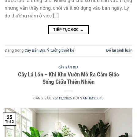
được tạo ra đúng chỗ. Nhiều gia chủ sở hữu sân vườn rộng
nhưng vẫn thấy nóng, chói và ít sử dụng vào ban ngày. Lý
do thường nằm ở việc […]
TIẾP TỤC ĐỌC
→
Đăng trong
Cây Bản Địa
,
Ý tưởng thiết kế
Để lại bình luận
CÂY BẢN ĐỊA
Cây Lá Lớn – Khi Khu Vườn Mở Ra Cảm Giác
Sống Giữa Thiên Nhiên
ĐĂNG VÀO
25/12/2025
BỞI
SANHMY0310
25
Th12