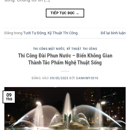
TIẾP TỤC ĐỌC
→
Đăng trong
Tưới Tự Động
,
Kỹ Thuật Thi Công
Để lại bình luận
THI CÔNG MẶT NƯỚC
,
KỸ THUẬT THI CÔNG
Thi Công Đài Phun Nước – Biến Không Gian
Thành Tác Phẩm Nghệ Thuật Sống
ĐĂNG VÀO
09/05/2025
BỞI
SANHMY0310
09
Th5