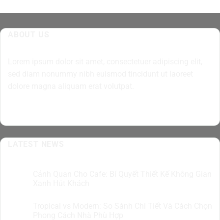
ABOUT US
Lorem ipsum dolor sit amet, consectetuer adipiscing elit,
sed diam nonummy nibh euismod tincidunt ut laoreet
dolore magna aliquam erat volutpat.
LATEST NEWS
Cảnh Quan Cho Cafe: Bí Quyết Thiết Kế Không Gian
07
Th8
Xanh Hút Khách
Tropical vs Modern: So Sánh Chi Tiết Và Cách Chọn
07
Th8
Phong Cách Nhà Phù Hợp