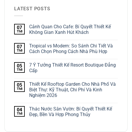
LATEST POSTS
Cảnh Quan Cho Cafe: Bí Quyết Thiết Kế
07
Th8
Không Gian Xanh Hút Khách
Tropical vs Modern: So Sánh Chi Tiết Và
07
Th8
Cách Chọn Phong Cách Nhà Phù Hợp
7 Ý Tưởng Thiết Kế Resort Boutique Đẳng
05
Th8
Cấp
Thiết Kế Rooftop Garden Cho Nhà Phố Và
05
Th8
Biệt Thự: Kỹ Thuật, Chi Phí Và Kinh
Nghiệm 2026
Thác Nước Sân Vườn: Bí Quyết Thiết Kế
04
Th8
Đẹp, Bền Và Hợp Phong Thủy