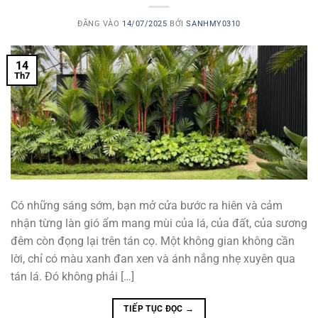
ĐĂNG VÀO
14/07/2025
BỞI
SANHMY0310
14
Th7
Có những sáng sớm, bạn mở cửa bước ra hiên và cảm
nhận từng làn gió ẩm mang mùi của lá, của đất, của sương
đêm còn đọng lại trên tán cọ. Một không gian không cần
lời, chỉ có màu xanh đan xen và ánh nắng nhẹ xuyên qua
tán lá. Đó không phải […]
TIẾP TỤC ĐỌC
→