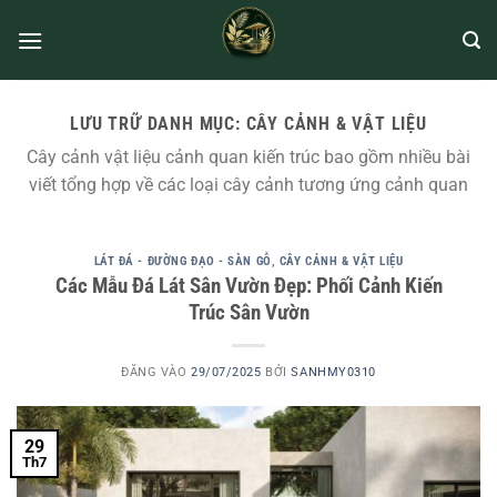
LƯU TRỮ DANH MỤC:
CÂY CẢNH & VẬT LIỆU
Cây cảnh vật liệu cảnh quan kiến trúc bao gồm nhiều bài
viết tổng hợp về các loại cây cảnh tương ứng cảnh quan
LÁT ĐÁ - ĐƯỜNG ĐẠO - SÀN GỖ
,
CÂY CẢNH & VẬT LIỆU
Các Mẫu Đá Lát Sân Vườn Đẹp: Phối Cảnh Kiến
Trúc Sân Vườn
ĐĂNG VÀO
29/07/2025
BỞI
SANHMY0310
29
Th7