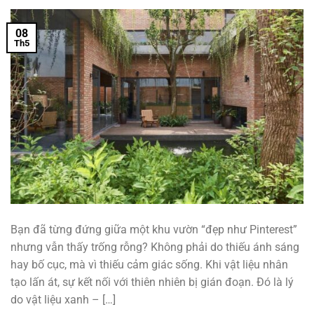
08
Th5
Bạn đã từng đứng giữa một khu vườn “đẹp như Pinterest”
nhưng vẫn thấy trống rỗng? Không phải do thiếu ánh sáng
hay bố cục, mà vì thiếu cảm giác sống. Khi vật liệu nhân
tạo lấn át, sự kết nối với thiên nhiên bị gián đoạn. Đó là lý
do vật liệu xanh – […]