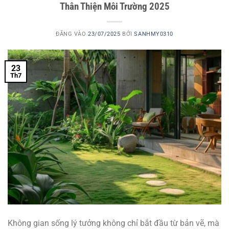
Thân Thiện Môi Trường 2025
ĐĂNG VÀO
23/07/2025
BỞI
SANHMY0310
23
Th7
Không gian sống lý tưởng không chỉ bắt đầu từ bản vẽ, mà