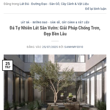
Đăng trong
Lát Đá - Đường Đạo - Sàn Gỗ
,
Cây Cảnh & Vật Liệu
Để lại bình luận
LÁT ĐÁ - ĐƯỜNG ĐẠO - SÀN GỖ
,
CÂY CẢNH & VẬT LIỆU
Đá Tự Nhiên Lát Sân Vườn: Giải Pháp Chống Trơn,
Đẹp Bền Lâu
ĐĂNG VÀO
25/07/2025
BỞI
SANHMY0310
25
Th7