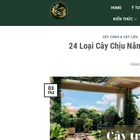
HOME
Ý T
KIẾN THỨC
CÂY CẢNH & VẬT LIỆU
,
24 Loại Cây Chịu Nắ
ĐĂN
03
Th2