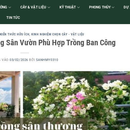
ƯỞNG
CÂY & VẬT LIỆU
KỸ THUẬT
PHONG THỦY
DỰ
TIN TỨC
KIẾN THỨC HỮU ÍCH
,
KINH NGHIỆM CHỌN CÂY - VẬT LIỆU
ng Sân Vườn Phù Hợp Trồng Ban Công
G VÀO
03/02/2026
BỞI
SANHMY0310