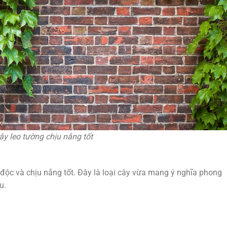
ây leo tường chịu nắng tốt
í độc và chịu nắng tốt. Đây là loại cây vừa mang ý nghĩa phong
u.