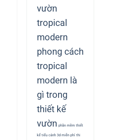
vườn
tropical
modern
phong cách
tropical
modern là
gì trong
thiết kế
vườn
phần mềm thiết
kế tiểu cảnh 3d miễn phí
thi