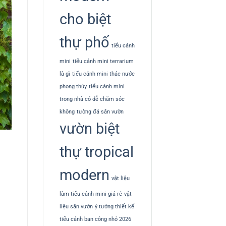
cho biệt
thự phố
tiểu cảnh
mini
tiểu cảnh mini terrarium
là gì
tiểu cảnh mini thác nước
phong thủy
tiểu cảnh mini
trong nhà có dễ chăm sóc
không
tường đá sân vườn
vườn biệt
thự tropical
modern
vật liệu
làm tiểu cảnh mini giá rẻ
vật
liệu sân vườn
ý tưởng thiết kế
tiểu cảnh ban công nhỏ 2026