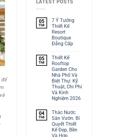
LATEST POSTS
7 Ý Tưởng
05
Th8
Thiết Kế
Resort
Boutique
Đẳng Cấp
Thiết Kế
05
Th8
Rooftop
Garden Cho
Nhà Phố Và
 để
Biệt Thự: Kỹ
Thuật, Chi Phí
ảm
Và Kinh
 và
Nghiệm 2026
Thác Nước
04
g
Th8
Sân Vườn: Bí
Quyết Thiết
Kế Đẹp, Bền
Và Hợp