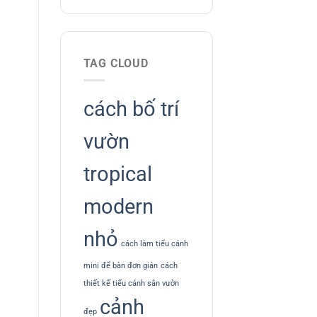
TAG CLOUD
cách bố trí
vườn
tropical
modern
nhỏ
cách làm tiểu cảnh
mini để bàn đơn giản
cách
thiết kế tiểu cảnh sân vườn
cảnh
đẹp