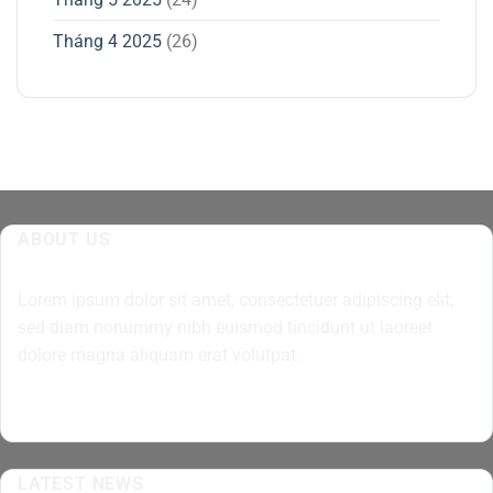
Tháng 4 2025
(26)
ABOUT US
Lorem ipsum dolor sit amet, consectetuer adipiscing elit,
sed diam nonummy nibh euismod tincidunt ut laoreet
dolore magna aliquam erat volutpat.
LATEST NEWS