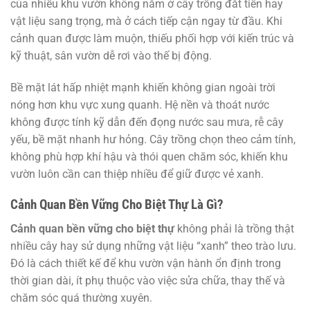
của nhiều khu vườn không nằm ở cây trồng đắt tiền hay
vật liệu sang trọng, mà ở cách tiếp cận ngay từ đầu. Khi
cảnh quan được làm muộn, thiếu phối hợp với kiến trúc và
kỹ thuật, sân vườn dễ rơi vào thế bị động.
Bề mặt lát hấp nhiệt mạnh khiến không gian ngoài trời
nóng hơn khu vực xung quanh. Hệ nền và thoát nước
không được tính kỹ dẫn đến đọng nước sau mưa, rễ cây
yếu, bề mặt nhanh hư hỏng. Cây trồng chọn theo cảm tính,
không phù hợp khí hậu và thói quen chăm sóc, khiến khu
vườn luôn cần can thiệp nhiều để giữ được vẻ xanh.
Cảnh Quan Bền Vững Cho Biệt Thự Là Gì?
Cảnh quan bền vững cho biệt thự
không phải là trồng thật
nhiều cây hay sử dụng những vật liệu “xanh” theo trào lưu.
Đó là cách thiết kế để khu vườn vận hành ổn định trong
thời gian dài, ít phụ thuộc vào việc sửa chữa, thay thế và
chăm sóc quá thường xuyên.