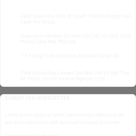
Cảnh Quan Cho Cafe: Bí Quyết Thiết Kế Không Gian
07
Th8
Xanh Hút Khách
Tropical vs Modern: So Sánh Chi Tiết Và Cách Chọn
07
Th8
Phong Cách Nhà Phù Hợp
7 Ý Tưởng Thiết Kế Resort Boutique Đẳng Cấp
05
Th8
Thiết Kế Rooftop Garden Cho Nhà Phố Và Biệt Thự:
05
Th8
Kỹ Thuật, Chi Phí Và Kinh Nghiệm 2026
SIGNUP FOR NEWSLETTER
Lorem ipsum dolor sit amet, consectetuer adipiscing elit,
sed diam nonummy nibh euismod tincidunt ut laoreet.