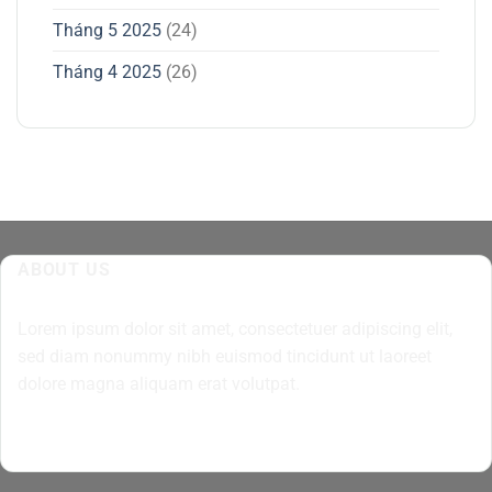
Tháng 5 2025
(24)
Tháng 4 2025
(26)
ABOUT US
Lorem ipsum dolor sit amet, consectetuer adipiscing elit,
sed diam nonummy nibh euismod tincidunt ut laoreet
dolore magna aliquam erat volutpat.