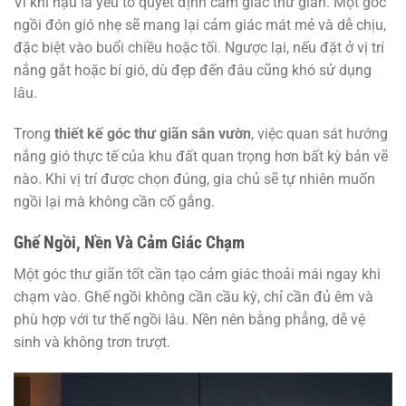
Vi khí hậu là yếu tố quyết định cảm giác thư giãn. Một góc
ngồi đón gió nhẹ sẽ mang lại cảm giác mát mẻ và dễ chịu,
đặc biệt vào buổi chiều hoặc tối. Ngược lại, nếu đặt ở vị trí
nắng gắt hoặc bí gió, dù đẹp đến đâu cũng khó sử dụng
lâu.
Trong
thiết kế góc thư giãn sân vườn
, việc quan sát hướng
nắng gió thực tế của khu đất quan trọng hơn bất kỳ bản vẽ
nào. Khi vị trí được chọn đúng, gia chủ sẽ tự nhiên muốn
ngồi lại mà không cần cố gắng.
Ghế Ngồi, Nền Và Cảm Giác Chạm
Một góc thư giãn tốt cần tạo cảm giác thoải mái ngay khi
chạm vào. Ghế ngồi không cần cầu kỳ, chỉ cần đủ êm và
phù hợp với tư thế ngồi lâu. Nền nên bằng phẳng, dễ vệ
sinh và không trơn trượt.