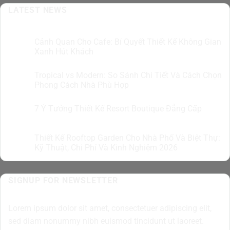
LATEST NEWS
Cảnh Quan Cho Cafe: Bí Quyết Thiết Kế Không Gian
07
Th8
Xanh Hút Khách
Tropical vs Modern: So Sánh Chi Tiết Và Cách Chọn
07
Th8
Phong Cách Nhà Phù Hợp
7 Ý Tưởng Thiết Kế Resort Boutique Đẳng Cấp
05
Th8
Thiết Kế Rooftop Garden Cho Nhà Phố Và Biệt Thự:
05
Th8
Kỹ Thuật, Chi Phí Và Kinh Nghiệm 2026
SIGNUP FOR NEWSLETTER
Lorem ipsum dolor sit amet, consectetuer adipiscing elit,
sed diam nonummy nibh euismod tincidunt ut laoreet.