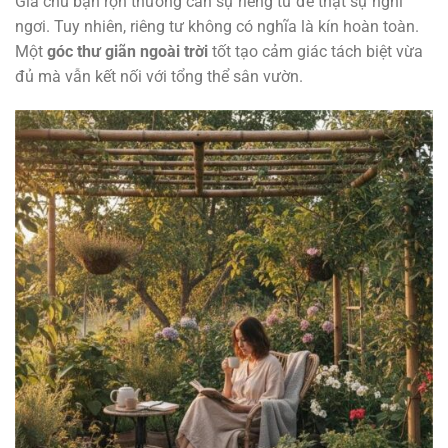
Gia chủ bận rộn thường cần sự riêng tư để thật sự nghỉ
ngơi. Tuy nhiên, riêng tư không có nghĩa là kín hoàn toàn.
Một
góc thư giãn ngoài trời
tốt tạo cảm giác tách biệt vừa
đủ mà vẫn kết nối với tổng thể sân vườn.