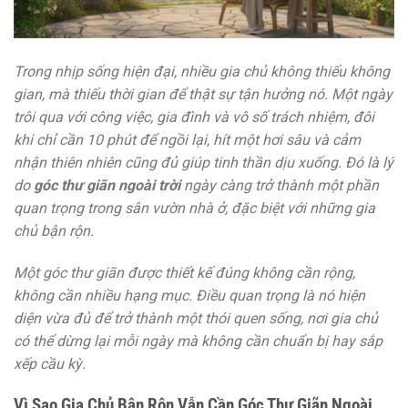
Trong nhịp sống hiện đại, nhiều gia chủ không thiếu không
gian, mà thiếu thời gian để thật sự tận hưởng nó. Một ngày
trôi qua với công việc, gia đình và vô số trách nhiệm, đôi
khi chỉ cần 10 phút để ngồi lại, hít một hơi sâu và cảm
nhận thiên nhiên cũng đủ giúp tinh thần dịu xuống. Đó là lý
do
góc thư giãn ngoài trời
ngày càng trở thành một phần
quan trọng trong sân vườn nhà ở, đặc biệt với những gia
chủ bận rộn.
Một góc thư giãn được thiết kế đúng không cần rộng,
không cần nhiều hạng mục. Điều quan trọng là nó hiện
diện vừa đủ để trở thành một thói quen sống, nơi gia chủ
có thể dừng lại mỗi ngày mà không cần chuẩn bị hay sắp
xếp cầu kỳ.
Vì Sao Gia Chủ Bận Rộn Vẫn Cần Góc Thư Giãn Ngoài