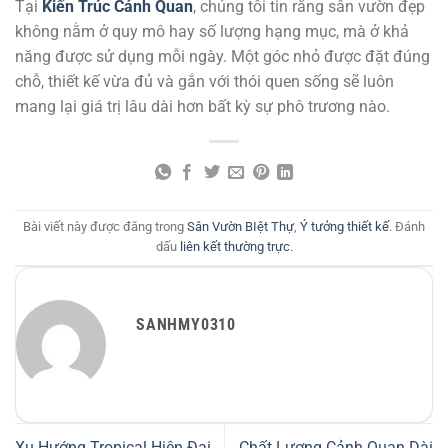
Tại
Kiến Trúc Cảnh Quan
, chúng tôi tin rằng sân vườn đẹp
không nằm ở quy mô hay số lượng hạng mục, mà ở khả
năng được sử dụng mỗi ngày. Một góc nhỏ được đặt đúng
chỗ, thiết kế vừa đủ và gắn với thói quen sống sẽ luôn
mang lại giá trị lâu dài hơn bất kỳ sự phô trương nào.
Bài viết này được đăng trong
Sân Vườn BIệt Thự
,
Ý tưởng thiết kế
. Đánh
dấu
liên kết thường trực
.
SANHMY0310
Xu Hướng Tropical Hiện Đại
Chất Lượng Cảnh Quan Dài