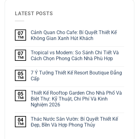
LATEST POSTS
Cảnh Quan Cho Cafe: Bí Quyết Thiết Kế
07
Th8
Không Gian Xanh Hút Khách
Tropical vs Modern: So Sánh Chi Tiết Và
07
Th8
Cách Chọn Phong Cách Nhà Phù Hợp
7 Ý Tưởng Thiết Kế Resort Boutique Đẳng
05
Th8
Cấp
Thiết Kế Rooftop Garden Cho Nhà Phố Và
05
Th8
Biệt Thự: Kỹ Thuật, Chi Phí Và Kinh
Nghiệm 2026
Thác Nước Sân Vườn: Bí Quyết Thiết Kế
04
Th8
Đẹp, Bền Và Hợp Phong Thủy