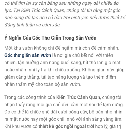
có thể tìm lại sự cân bằng sau những ngày dài nhiều áp
lực. Tại Kiến Trúc Cảnh Quan, chúng tôi tin rằng một góc
nhỏ cũng đủ tạo nên cả bầu trời bình yên nếu được thiết kế
đúng tinh thần và cảm xúc.
Ý Nghĩa Của Góc Thư Giãn Trong Sân Vườn
Một khu vườn không chỉ để ngắm mà còn để cảm nhận.
Góc thư giãn sân vườn
là nơi gia chủ kết nối với thiên
nhiên, tận hưởng ánh nắng buổi sáng, hít thở làn gió mát
hoặc nhâm nhi ly trà khi chiều xuống. Không gian này giúp
giảm căng thẳng, tái tạo năng lượng và tạo thêm điểm
nhấn thẩm mỹ cho toàn bộ sân vườn.
Trong các công trình của
Kiến Trúc Cảnh Quan
, chúng tôi
nhận thấy rằng mọi gia chủ đều cần một nơi để tạm dừng.
Đó có thể là chiếc ghế dài dưới bóng cây, bộ bàn nhỏ nhìn
ra mặt nước hay một góc chill nhỏ với ánh sáng vàng ấm.
Khi khu vườn có
thiết kế góc ngồi ngoài trời
hợp lý, giá trị