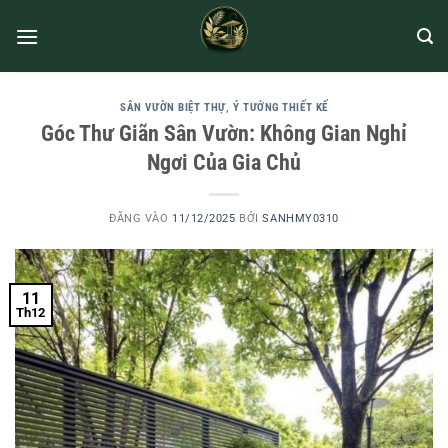
SÂN VƯỜN BIỆT THỰ
,
Ý TƯỞNG THIẾT KẾ
Góc Thư Giãn Sân Vườn: Không Gian Nghỉ
Ngơi Của Gia Chủ
ĐĂNG VÀO
11/12/2025
BỞI
SANHMY0310
11
Th12