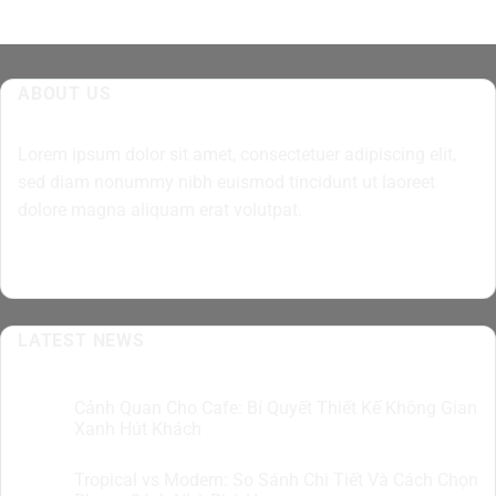
ABOUT US
Lorem ipsum dolor sit amet, consectetuer adipiscing elit,
sed diam nonummy nibh euismod tincidunt ut laoreet
dolore magna aliquam erat volutpat.
LATEST NEWS
Cảnh Quan Cho Cafe: Bí Quyết Thiết Kế Không Gian
07
Th8
Xanh Hút Khách
Tropical vs Modern: So Sánh Chi Tiết Và Cách Chọn
07