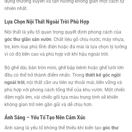
dụng thường xuyên và tận hưởng không gian một cách tự
nhiên nhất.
Lựa Chọn Nội Thất Ngoài Trời Phù Hợp
Nội thất là yếu tố quan trọng quyết định phong cách của
góc thư giãn sân vườn
. Chất liệu gỗ chịu nước, mây nhựa,
tre, kim loại phủ tĩnh điện hoặc đá mài là lựa chọn lý tưởng
vì có độ bền cao và phù hợp với khí hậu ngoài trời.
Bộ ghế dài, bàn tròn mini, ghế bập bênh hoặc ghế lười lớn
đều có thể trở thành điểm nhấn. Trong
thiết kế góc ngồi
ngoài trời
, nội thất cần ưu tiên sự thoải mái, bền vững và
phù hợp với phong cách tổng thể của khu vườn. Một chiếc
đệm ngồi êm, vài chiếc gối tựa màu trung tính sẽ khiến
không gian trở nên gần gũi và dễ chịu hơn.
Ánh Sáng – Yếu Tố Tạo Nên Cảm Xúc
Ánh sáng là yếu tố không thể thiếu khi kiến tạo
góc thư