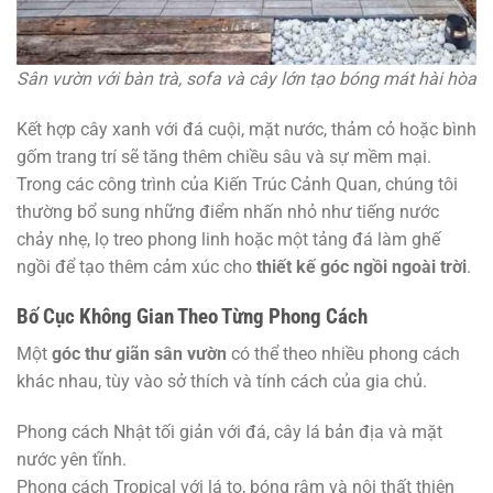
Sân vườn với bàn trà, sofa và cây lớn tạo bóng mát hài hòa
Kết hợp cây xanh với đá cuội, mặt nước, thảm cỏ hoặc bình
gốm trang trí sẽ tăng thêm chiều sâu và sự mềm mại.
Trong các công trình của Kiến Trúc Cảnh Quan, chúng tôi
thường bổ sung những điểm nhấn nhỏ như tiếng nước
chảy nhẹ, lọ treo phong linh hoặc một tảng đá làm ghế
ngồi để tạo thêm cảm xúc cho
thiết kế góc ngồi ngoài trời
.
Bố Cục Không Gian Theo Từng Phong Cách
Một
góc thư giãn sân vườn
có thể theo nhiều phong cách
khác nhau, tùy vào sở thích và tính cách của gia chủ.
Phong cách Nhật tối giản với đá, cây lá bản địa và mặt
nước yên tĩnh.
Phong cách Tropical với lá to, bóng râm và nội thất thiên