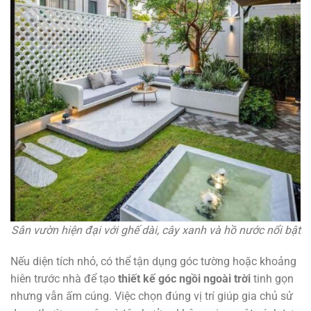
Sân vườn hiện đại với ghế dài, cây xanh và hồ nước nổi bật
Nếu diện tích nhỏ, có thể tận dụng góc tường hoặc khoảng
hiên trước nhà để tạo
thiết kế góc ngồi ngoài trời
tinh gọn
nhưng vẫn ấm cúng. Việc chọn đúng vị trí giúp gia chủ sử