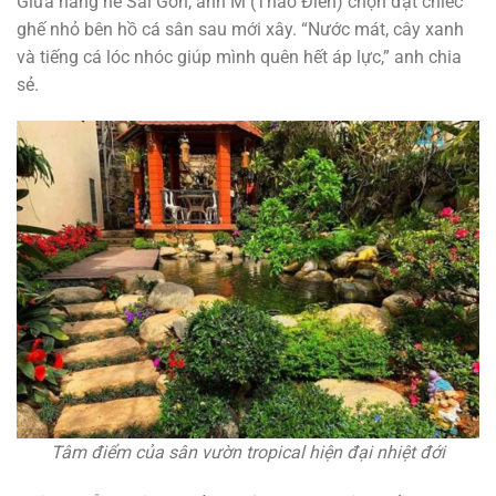
Giữa nắng hè Sài Gòn, anh M (Thảo Điền) chọn đặt chiếc
ghế nhỏ bên hồ cá sân sau mới xây. “Nước mát, cây xanh
và tiếng cá lóc nhóc giúp mình quên hết áp lực,” anh chia
sẻ.
Tâm điểm của sân vườn tropical hiện đại nhiệt đới