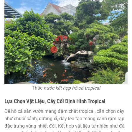
Thác
nước kết hợp hồ cá tropical
Lựa Chọn Vật Liệu, Cây Cối Định Hình Tropical
Để hồ cá sân vườn mang đậm chất tropical, cần chọn cây
như chuối cảnh, dương xỉ, dây leo tạo mảng xanh rậm rạp
đặc trưng vùng nhiệt đới. Kết hợp vật liệu tự nhiên như đá