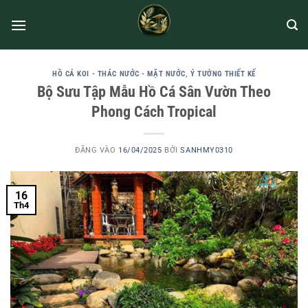
HỒ CÁ KOI - THÁC NƯỚC - MẶT NƯỚC
,
Ý TƯỞNG THIẾT KẾ
Bộ Sưu Tập Mẫu Hồ Cá Sân Vườn Theo
Phong Cách Tropical
ĐĂNG VÀO
16/04/2025
BỞI
SANHMY0310
16
Th4