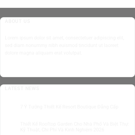
ABOUT US
Lorem ipsum dolor sit amet, consectetuer adipiscing elit,
sed diam nonummy nibh euismod tincidunt ut laoreet
dolore magna aliquam erat volutpat.
LATEST NEWS
7 Ý Tưởng Thiết Kế Resort Boutique Đẳng Cấp
05
Th8
Thiết Kế Rooftop Garden Cho Nhà Phố Và Biệt Thự:
05
Th8
Kỹ Thuật, Chi Phí Và Kinh Nghiệm 2026