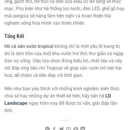
ong, gạch thô, tre trúc và đèn sữa kiểu cổ để tăng vẻ mộc
mạc. Phụ kiện như hệ thống lọc nước, đèn LED, ghế gỗ hay
mái pergola sẽ nâng tầm tiện nghi và hoàn thiện trải
nghiệm sống hòa mình vào thiên nhiên.
Tổng Kết
Hồ cá sân vườn tropical
không chỉ là một yếu tố trang trí,
đó là tâm hồn của một khu vườn hơi thở, thư giãn và ngập
tràn sự sống. Việc lựa chọn đúng kiểu hồ, chất liệu và cây
cối đáp ứng tiêu chí Tropical sẽ giúp sân vườn trở nên hài
hoà, dễ chăm và bền đẹp với thời gian.
Nếu như bạn yêu thích với những kinh nghiệm, kiến thức
chia sẻ hay những dự án thiết kế trên, hãy liên hệ
LD
Landscape
ngay hôm nay để được tư vấn, giải đáp tận
tình.