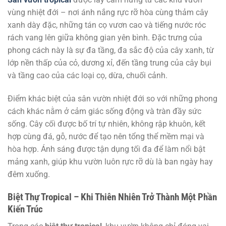
vùng nhiệt đới – nơi ánh nắng rực rỡ hòa cùng thảm cây
xanh dày đặc, những tán cọ vươn cao và tiếng nước róc
rách vang lên giữa không gian yên bình. Đặc trưng của
phong cách này là sự đa tầng, đa sắc độ của cây xanh, từ
lớp nền thấp của cỏ, dương xỉ, đến tầng trung của cây bụi
và tầng cao của các loại cọ, dừa, chuối cảnh.
Điểm khác biệt của sân vườn nhiệt đới so với những phong
cách khác nằm ở cảm giác sống động và tràn đầy sức
sống. Cây cối được bố trí tự nhiên, không rập khuôn, kết
hợp cùng đá, gỗ, nước để tạo nên tổng thể mềm mại và
hòa hợp. Ánh sáng được tận dụng tối đa để làm nổi bật
mảng xanh, giúp khu vườn luôn rực rỡ dù là ban ngày hay
đêm xuống.
Biệt Thự Tropical – Khi Thiên Nhiên Trở Thành Một Phần
Kiến Trúc