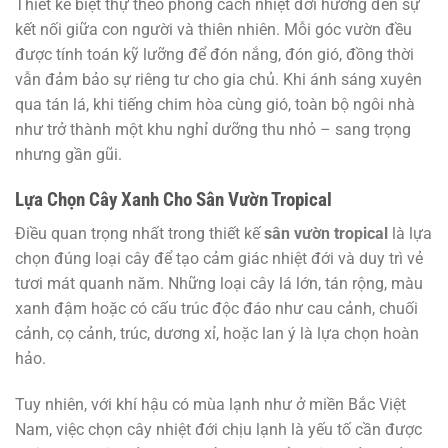
Thiết kế biệt thự theo phong cách nhiệt đới hướng đến sự
kết nối giữa con người và thiên nhiên. Mỗi góc vườn đều
được tính toán kỹ lưỡng để đón nắng, đón gió, đồng thời
vẫn đảm bảo sự riêng tư cho gia chủ. Khi ánh sáng xuyên
qua tán lá, khi tiếng chim hòa cùng gió, toàn bộ ngôi nhà
như trở thành một khu nghỉ dưỡng thu nhỏ – sang trọng
nhưng gần gũi.
Lựa Chọn Cây Xanh Cho Sân Vườn Tropical
Điều quan trọng nhất trong thiết kế
sân vườn tropical
là lựa
chọn đúng loại cây để tạo cảm giác nhiệt đới và duy trì vẻ
tươi mát quanh năm. Những loại cây lá lớn, tán rộng, màu
xanh đậm hoặc có cấu trúc độc đáo như cau cảnh, chuối
cảnh, cọ cảnh, trúc, dương xỉ, hoặc lan ý là lựa chọn hoàn
hảo.
Tuy nhiên, với khí hậu có mùa lạnh như ở miền Bắc Việt
Nam, việc chọn cây nhiệt đới chịu lạnh là yếu tố cần được