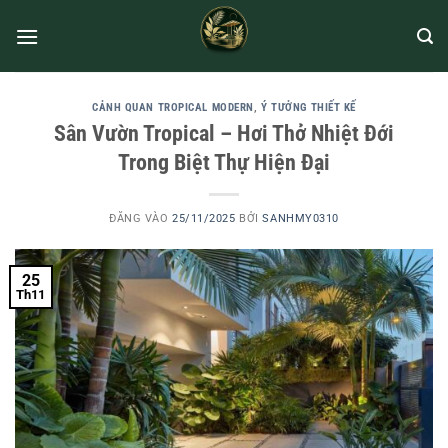
CẢNH QUAN TROPICAL MODERN
,
Ý TƯỞNG THIẾT KẾ
Sân Vườn Tropical – Hơi Thở Nhiệt Đới
Trong Biệt Thự Hiện Đại
ĐĂNG VÀO
25/11/2025
BỞI
SANHMY0310
25
Th11