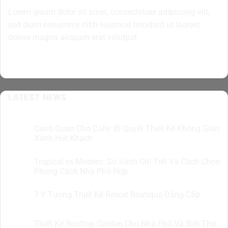
Lorem ipsum dolor sit amet, consectetuer adipiscing elit,
sed diam nonummy nibh euismod tincidunt ut laoreet
dolore magna aliquam erat volutpat.
LATEST NEWS
Cảnh Quan Cho Cafe: Bí Quyết Thiết Kế Không Gian
07
Th8
Xanh Hút Khách
Tropical vs Modern: So Sánh Chi Tiết Và Cách Chọn
07
Th8
Phong Cách Nhà Phù Hợp
7 Ý Tưởng Thiết Kế Resort Boutique Đẳng Cấp
05
Th8
Thiết Kế Rooftop Garden Cho Nhà Phố Và Biệt Thự:
05