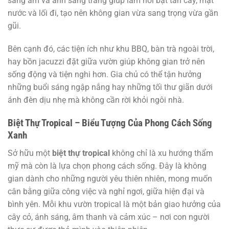
sáng ấm và ánh sáng trắng giúp làm nổi bật tán cây, mặt
nước và lối đi, tạo nên không gian vừa sang trọng vừa gần
gũi.
Bên cạnh đó, các tiện ích như khu BBQ, bàn trà ngoài trời,
hay bồn jacuzzi đặt giữa vườn giúp không gian trở nên
sống động và tiện nghi hơn. Gia chủ có thể tận hưởng
những buổi sáng ngập nắng hay những tối thư giãn dưới
ánh đèn dịu nhẹ mà không cần rời khỏi ngôi nhà.
Biệt Thự Tropical – Biểu Tượng Của Phong Cách Sống
Xanh
Sở hữu một
biệt thự tropical
không chỉ là xu hướng thẩm
mỹ mà còn là lựa chọn phong cách sống. Đây là không
gian dành cho những người yêu thiên nhiên, mong muốn
cân bằng giữa công việc và nghỉ ngơi, giữa hiện đại và
bình yên. Mỗi khu vườn tropical là một bản giao hưởng của
cây cỏ, ánh sáng, âm thanh và cảm xúc – nơi con người