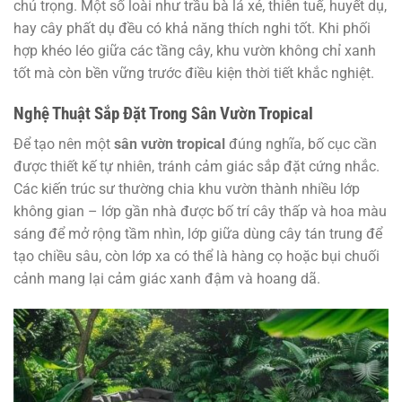
chú trọng. Một số loài như trầu bà lá xẻ, thiên tuế, huyết dụ,
hay cây phất dụ đều có khả năng thích nghi tốt. Khi phối
hợp khéo léo giữa các tầng cây, khu vườn không chỉ xanh
tốt mà còn bền vững trước điều kiện thời tiết khắc nghiệt.
Nghệ Thuật Sắp Đặt Trong Sân Vườn Tropical
Để tạo nên một
sân vườn tropical
đúng nghĩa, bố cục cần
được thiết kế tự nhiên, tránh cảm giác sắp đặt cứng nhắc.
Các kiến trúc sư thường chia khu vườn thành nhiều lớp
không gian – lớp gần nhà được bố trí cây thấp và hoa màu
sáng để mở rộng tầm nhìn, lớp giữa dùng cây tán trung để
tạo chiều sâu, còn lớp xa có thể là hàng cọ hoặc bụi chuối
cảnh mang lại cảm giác xanh đậm và hoang dã.