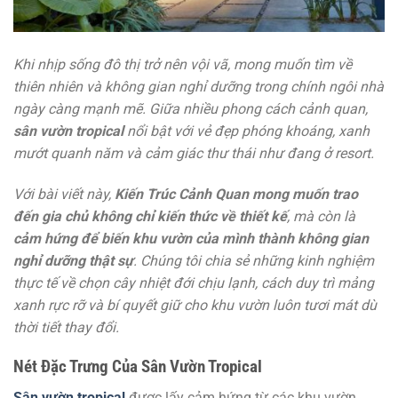
Khi nhịp sống đô thị trở nên vội vã, mong muốn tìm về
thiên nhiên và không gian nghỉ dưỡng trong chính ngôi nhà
ngày càng mạnh mẽ. Giữa nhiều phong cách cảnh quan,
sân vườn tropical
nổi bật với vẻ đẹp phóng khoáng, xanh
mướt quanh năm và cảm giác thư thái như đang ở resort.
Với bài viết này,
Kiến Trúc Cảnh Quan mong muốn trao
đến gia chủ không chỉ kiến thức về thiết kế
, mà còn là
cảm hứng để biến khu vườn của mình thành không gian
nghỉ dưỡng thật sự
. Chúng tôi chia sẻ những kinh nghiệm
thực tế về chọn cây nhiệt đới chịu lạnh, cách duy trì mảng
xanh rực rỡ và bí quyết giữ cho khu vườn luôn tươi mát dù
thời tiết thay đổi.
Nét Đặc Trưng Của Sân Vườn Tropical
Sân vườn tropical
được lấy cảm hứng từ các khu vườn