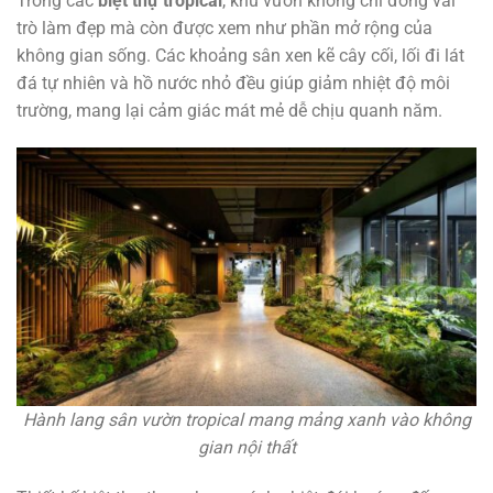
Trong các
biệt thự tropical
, khu vườn không chỉ đóng vai
trò làm đẹp mà còn được xem như phần mở rộng của
không gian sống. Các khoảng sân xen kẽ cây cối, lối đi lát
đá tự nhiên và hồ nước nhỏ đều giúp giảm nhiệt độ môi
trường, mang lại cảm giác mát mẻ dễ chịu quanh năm.
Hành lang sân vườn tropical mang mảng xanh vào không
gian nội thất