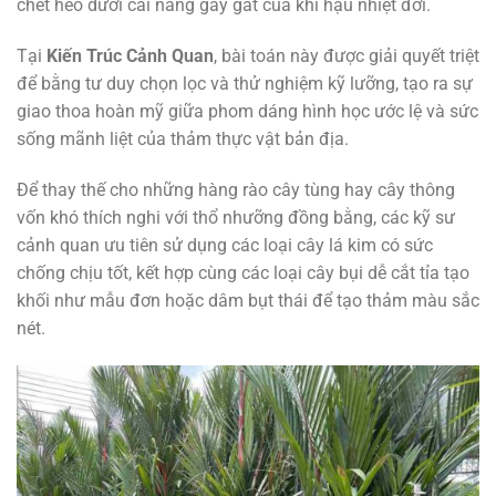
chết héo dưới cái nắng gay gắt của khí hậu nhiệt đới.
Tại
Kiến Trúc Cảnh Quan
, bài toán này được giải quyết triệt
để bằng tư duy chọn lọc và thử nghiệm kỹ lưỡng, tạo ra sự
giao thoa hoàn mỹ giữa phom dáng hình học ước lệ và sức
sống mãnh liệt của thảm thực vật bản địa.
Để thay thế cho những hàng rào cây tùng hay cây thông
vốn khó thích nghi với thổ nhưỡng đồng bằng, các kỹ sư
cảnh quan ưu tiên sử dụng các loại cây lá kim có sức
chống chịu tốt, kết hợp cùng các loại cây bụi dễ cắt tỉa tạo
khối như mẫu đơn hoặc dâm bụt thái để tạo thảm màu sắc
nét.