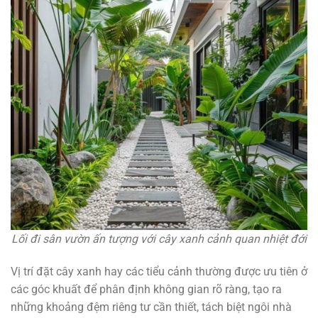
Lối đi sân vườn ấn tượng với cây xanh cảnh quan nhiệt đới
Vị trí đặt cây xanh hay các tiểu cảnh thường được ưu tiên ở
các góc khuất để phân định không gian rõ ràng, tạo ra
những khoảng đệm riêng tư cần thiết, tách biệt ngôi nhà