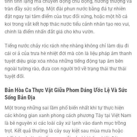
tính tĩnh lặng mà chuyển động chủ động, hướng thượng và
tràn đầy sức sống. Một đài phun nước bằng đá tự nhiên
đặt ngay tại tâm điểm của trục đối xứng, hoặc một hồ cá
koi trong vắt kết hợp thác nước tiểu cảnh nhân tạo reo vui,
chính là điểm nhấn đắt giá cho khu vườn.
Tiếng nước chảy róc rách nhẹ nhàng không chỉ làm dịu đi
cái oi ả của trưa hè nhiệt đới mà còn là liệu pháp âm thanh
tuyệt diệu giúp xóa nhòa những tiếng động tạp âm bên
ngoài tường rào, đưa con người trở về trạng thái thư thái
tuyệt đối.
Bản Hòa Ca Thực Vật Giữa Phom Dáng Ước Lệ Và Sức
Sống Bản Địa
Một trong những sai lầm phổ biến nhất khi tự thực hiện
các không gian xanh phong cách phương Tây tại Việt Nam
là bê nguyên xi các loài cây xứ lạnh vào danh mục trồng
trọt. Kết quả thường là cây suy kiệt sau mùa mưa hoặc