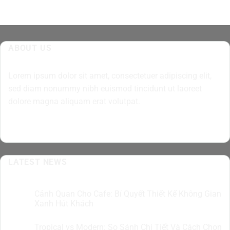
ABOUT US
Lorem ipsum dolor sit amet, consectetuer adipiscing elit,
sed diam nonummy nibh euismod tincidunt ut laoreet
dolore magna aliquam erat volutpat.
LATEST NEWS
Cảnh Quan Cho Cafe: Bí Quyết Thiết Kế Không Gian
07
Th8
Xanh Hút Khách
Tropical vs Modern: So Sánh Chi Tiết Và Cách Chọn
07