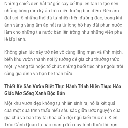
Những chiếc đèn hắt từ gốc cây cổ thụ lên tán lá tạo nên
những bóng râm kỳ ảo trên diện tường ban đêm. Đèn âm
đất soi rõ những thớ đá tự nhiên trên đường đạo, trong khi
ánh sáng vàng ấm áp hắt ra từ lòng hồ hay đài phun nước
làm cho những tia nước bắn lên trông như những viên pha
lê lấp lánh.
Không gian lúc này trở nên vô cùng lãng mạn và tĩnh mịch,
biến khu vườn thành nơi lý tưởng để gia chủ thưởng thức
một ly vang tối hoặc tổ chức những buổi tiệc nhẹ ngoài trời
cùng gia đình và bạn bè thân hữu.
Thiết Kế Sân Vườn Biệt Thự: Hành Trình Hiện Thực Hóa
Giấc Mơ Sống Xanh Độc Bản
Một khu vườn đẹp không tự nhiên sinh ra, nó là kết quả
của một quá trình thấu hiểu sâu sắc giữa ước nguyện của
gia chủ và bàn tay tài hoa của đội ngũ kiến trúc sư. Kiến
Trúc Cảnh Quan tự hào mang đến quy trình thực thi trọn