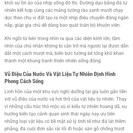
khỏi sự ồn ào của nhịp sống đô thị. Đường dạo bằng đá tự
nhiên kết hợp cùng các mảng tường rào xanh mướt chạy
dọc theo chu vi đất tạo ra một nhịp điệu chuyển động ngăn
nắp, giúp gia chủ dễ dàng bao quát toàn bộ khuôn viên.
Khi ngồi từ bên trong nhìn ra qua các diện kính lớn, tầm
nhìn của chủ nhân không bị cản trở mà ngược lại được dẫn
dắt một cách mượt mà, biến bức tường bê tông khô khan
thành một khung tranh thiên nhiên sống động.
Vũ Điệu Của Nước Và Vật Liệu Tự Nhiên Định Hình
Phong Cách Sống
Linh hồn của một khu vực nghỉ dưỡng tại gia luôn gắn liền
với vũ điệu của nước và hơi thở của vật liệu tự nhiên. Thay
vì những cấu trúc thô mộc xù xì kiểu tự nhiên hoang dã, xu
hướng kiến tạo cảnh quan sinh thái ngày nay ưu tiên
những loại vật liệu có bề mặt xử lý tinh tế như đá lát thềm
phẳng, đá cuội đơn sắc rải lối đi hoặc sàn gỗ chống trượt