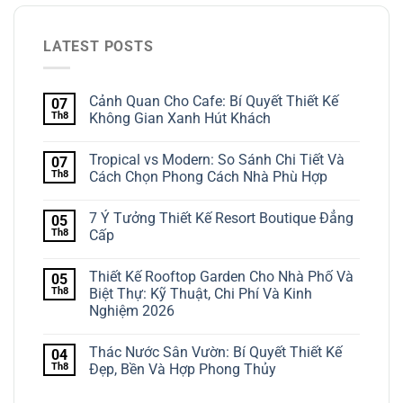
LATEST POSTS
Cảnh Quan Cho Cafe: Bí Quyết Thiết Kế
07
Th8
Không Gian Xanh Hút Khách
Tropical vs Modern: So Sánh Chi Tiết Và
07
Th8
Cách Chọn Phong Cách Nhà Phù Hợp
7 Ý Tưởng Thiết Kế Resort Boutique Đẳng
05
Th8
Cấp
Thiết Kế Rooftop Garden Cho Nhà Phố Và
05
Th8
Biệt Thự: Kỹ Thuật, Chi Phí Và Kinh
Nghiệm 2026
Thác Nước Sân Vườn: Bí Quyết Thiết Kế
04
Th8
Đẹp, Bền Và Hợp Phong Thủy