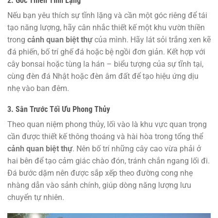
2. Góc Thiền Tĩnh Lặng
Nếu bạn yêu thích sự tĩnh lặng và cần một góc riêng để tái
tạo năng lượng, hãy cân nhắc thiết kế một khu vườn thiền
trong
cảnh quan biệt thự
của mình. Hãy lát sỏi trắng xen kẽ
đá phiến, bố trí ghế đá hoặc bệ ngồi đơn giản. Kết hợp với
cây bonsai hoặc tùng la hán – biểu tượng của sự tĩnh tại,
cùng đèn đá Nhật hoặc đèn âm đất để tạo hiệu ứng dịu
nhẹ vào ban đêm.
3. Sân Trước Tối Ưu Phong Thủy
Theo quan niệm phong thủy, lối vào là khu vực quan trọng
cần được thiết kế thông thoáng và hài hòa trong tổng thể
cảnh quan biệt thự
. Nên bố trí những cây cao vừa phải ở
hai bên để tạo cảm giác chào đón, tránh chắn ngang lối đi.
Đá bước dặm nên được sắp xếp theo đường cong nhẹ
nhàng dẫn vào sảnh chính, giúp dòng năng lượng lưu
chuyển tự nhiên.