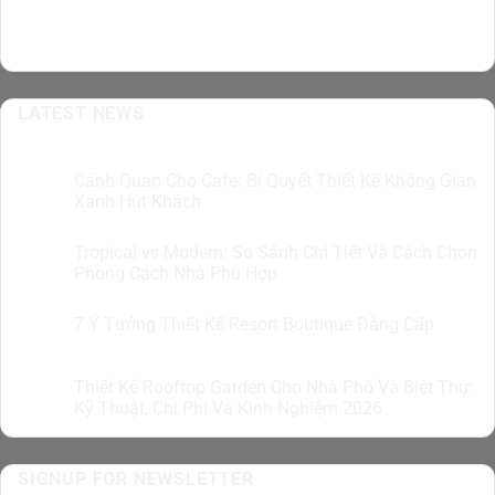
LATEST NEWS
Cảnh Quan Cho Cafe: Bí Quyết Thiết Kế Không Gian
07
Th8
Xanh Hút Khách
Tropical vs Modern: So Sánh Chi Tiết Và Cách Chọn
07
Th8
Phong Cách Nhà Phù Hợp
7 Ý Tưởng Thiết Kế Resort Boutique Đẳng Cấp
05
Th8
Thiết Kế Rooftop Garden Cho Nhà Phố Và Biệt Thự:
05
Th8
Kỹ Thuật, Chi Phí Và Kinh Nghiệm 2026
SIGNUP FOR NEWSLETTER