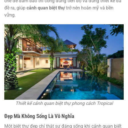
chẽ để đảm bảo thi công đúng tiến độ và đúng thiết kế đã
đề ra, giúp
cảnh quan biệt thự
trở nên hoàn mỹ và bền
vững.
Thiết kế cảnh quan biệt thự phong cách Tropical
Đẹp Mà Không Sống Là Vô Nghĩa
Một biệt thự đẹp chỉ thật sự đáng sống khi cảnh quan biết