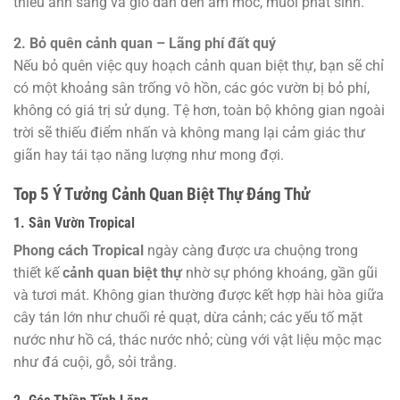
thiếu ánh sáng và gió dẫn đến ẩm mốc, muỗi phát sinh.
2. Bỏ quên cảnh quan – Lãng phí đất quý
Nếu bỏ quên việc quy hoạch cảnh quan biệt thự, bạn sẽ chỉ
có một khoảng sân trống vô hồn, các góc vườn bị bỏ phí,
không có giá trị sử dụng. Tệ hơn, toàn bộ không gian ngoài
trời sẽ thiếu điểm nhấn và không mang lại cảm giác thư
giãn hay tái tạo năng lượng như mong đợi.
Top 5 Ý Tưởng Cảnh Quan Biệt Thự Đáng Thử
1. Sân Vườn Tropical
Phong cách Tropical
ngày càng được ưa chuộng trong
thiết kế
cảnh quan biệt thự
nhờ sự phóng khoáng, gần gũi
và tươi mát. Không gian thường được kết hợp hài hòa giữa
cây tán lớn như chuối rẻ quạt, dừa cảnh; các yếu tố mặt
nước như hồ cá, thác nước nhỏ; cùng với vật liệu mộc mạc
như đá cuội, gỗ, sỏi trắng.