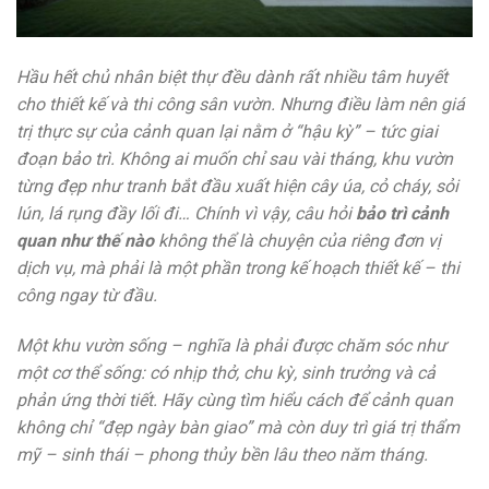
Hầu hết chủ nhân biệt thự đều dành rất nhiều tâm huyết
cho thiết kế và thi công sân vườn. Nhưng điều làm nên giá
trị thực sự của cảnh quan lại nằm ở “hậu kỳ” – tức giai
đoạn bảo trì. Không ai muốn chỉ sau vài tháng, khu vườn
từng đẹp như tranh bắt đầu xuất hiện cây úa, cỏ cháy, sỏi
lún, lá rụng đầy lối đi… Chính vì vậy, câu hỏi
bảo trì cảnh
quan như thế nào
không thể là chuyện của riêng đơn vị
dịch vụ, mà phải là một phần trong kế hoạch thiết kế – thi
công ngay từ đầu.
Một khu vườn sống – nghĩa là phải được chăm sóc như
một cơ thể sống: có nhịp thở, chu kỳ, sinh trưởng và cả
phản ứng thời tiết. Hãy cùng tìm hiểu cách để cảnh quan
không chỉ “đẹp ngày bàn giao” mà còn duy trì giá trị thẩm
mỹ – sinh thái – phong thủy bền lâu theo năm tháng.