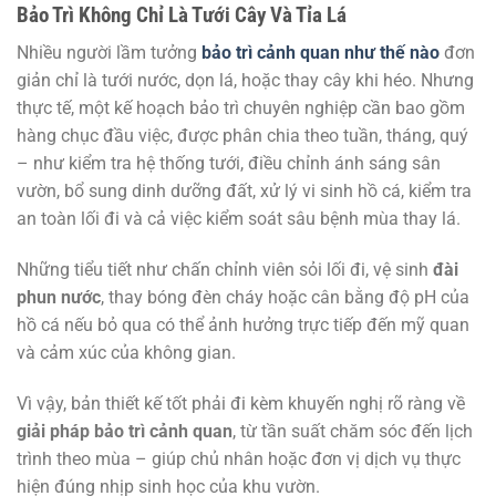
Bảo Trì Không Chỉ Là Tưới Cây Và Tỉa Lá
Nhiều người lầm tưởng
bảo trì cảnh quan như thế nào
đơn
giản chỉ là tưới nước, dọn lá, hoặc thay cây khi héo. Nhưng
thực tế, một kế hoạch bảo trì chuyên nghiệp cần bao gồm
hàng chục đầu việc, được phân chia theo tuần, tháng, quý
– như kiểm tra hệ thống tưới, điều chỉnh ánh sáng sân
vườn, bổ sung dinh dưỡng đất, xử lý vi sinh hồ cá, kiểm tra
an toàn lối đi và cả việc kiểm soát sâu bệnh mùa thay lá.
Những tiểu tiết như chấn chỉnh viên sỏi lối đi, vệ sinh
đài
phun nước
, thay bóng đèn cháy hoặc cân bằng độ pH của
hồ cá nếu bỏ qua có thể ảnh hưởng trực tiếp đến mỹ quan
và cảm xúc của không gian.
Vì vậy, bản thiết kế tốt phải đi kèm khuyến nghị rõ ràng về
giải pháp bảo trì cảnh quan
, từ tần suất chăm sóc đến lịch
trình theo mùa – giúp chủ nhân hoặc đơn vị dịch vụ thực
hiện đúng nhịp sinh học của khu vườn.