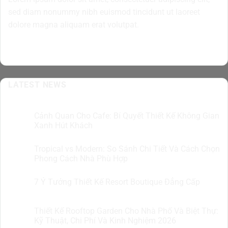
sed diam nonummy nibh euismod tincidunt ut laoreet
dolore magna aliquam erat volutpat.
LATEST NEWS
Cảnh Quan Cho Cafe: Bí Quyết Thiết Kế Không Gian
07
Th8
Xanh Hút Khách
Tropical vs Modern: So Sánh Chi Tiết Và Cách Chọn
07
Th8
Phong Cách Nhà Phù Hợp
7 Ý Tưởng Thiết Kế Resort Boutique Đẳng Cấp
05
Th8
Thiết Kế Rooftop Garden Cho Nhà Phố Và Biệt Thự:
05
Th8
Kỹ Thuật, Chi Phí Và Kinh Nghiệm 2026