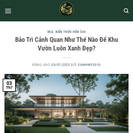
FAQ
,
KIẾN THỨC HỮU ÍCH
Bảo Trì Cảnh Quan Như Thế Nào Để Khu
Vườn Luôn Xanh Đẹp?
ĐĂNG VÀO
03/07/2025
BỞI
SANHMY0310
03
Th7