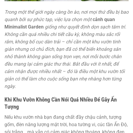
Trong một thế giới ngày càng ồn ào, nơi mọi thứ đều bị bao
quanh bởi sự phức tạp, việc lựa chọn một
cảnh quan
Minimalist Garden
giống như quyết định dọn sạch tâm trí.
Không cần quá nhiều chi tiết cầu kỳ, không màu sắc rối
rắm, không bố cục dàn trải – chỉ cần một khu vườn tinh
giản nhưng có chủ đích, bạn đã có thể biến khoảng sân
nhỏ thành không gian sống trọn vẹn, nơi mỗi bước chân
đều mang lại cảm giác thư thái. Bắt đầu với ít nhất, để
cảm nhận được nhiều nhất – đó là điều một khu vườn tối
giản có thể làm cho cuộc sống bạn nhẹ nhàng hơn từng
ngày.
Khi Khu Vườn Không Cần Nói Quá Nhiều Để Gây Ấn
Tượng
Nếu khu vườn nhà bạn đang chất đầy chậu cảnh, tượng
gốm, đèn năng lượng mặt trời, hoa tường vi, cúc tần Ấn Độ,
sỏi trắng… mà vẫn có cảm giác không thoáng, không đẹp