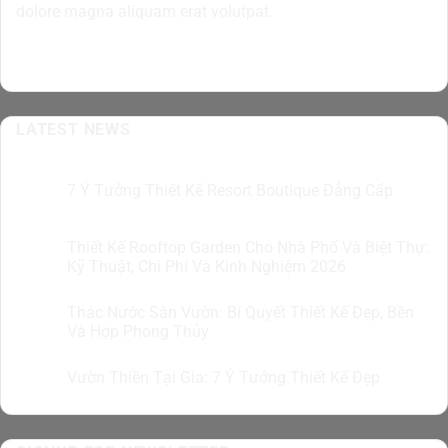
dolore magna aliquam erat volutpat.
LATEST NEWS
7 Ý Tưởng Thiết Kế Resort Boutique Đẳng Cấp
05
Th8
Thiết Kế Rooftop Garden Cho Nhà Phố Và Biệt Thự:
05
Th8
Kỹ Thuật, Chi Phí Và Kinh Nghiệm 2026
Thác Nước Sân Vườn: Bí Quyết Thiết Kế Đẹp, Bền
04
Th8
Và Hợp Phong Thủy
Vườn Thiền Tại Gia: 7 Ý Tưởng Thiết Kế Đẹp
04
Th8