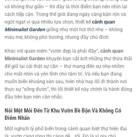
và không thư giãn – thì đây là thời điểm bạn nên nhìn lại
cách tiếp cận. Trong thế giới đang ngày càng bận rộn và
ngột ngạt vì quá nhiều lựa chọn, thiết kế
cảnh quan
Minimalist Garden
giống như một hơi thở nhẹ – không
màu mè, không phô trương, nhưng đầy chủ đích.
Khác với quan niệm “vườn đẹp là phải đầy”,
cảnh quan
Minimalist Garden
khuyên bạn cắt bớt những thứ thừa thãi
để giữ lại cái thật sự cần – thứ mang đến sự nhẹ nhõm
cho mắt nhìn và yên tĩnh cho tâm trí. Và nếu bạn đang
muốn biến khoảng sân sau, hiên nhà hay lối đi thành nơi
thực sự “sống được”, thì lối thiết kế này chính là hành động
đầu tiên bạn nên cân nhắc.
Nỗi Mệt Mỏi Đến Từ Khu Vườn Bề Bộn Và Không Có
Điểm Nhấn
Một nghịch lý phổ biến trong cảnh quan biệt thự hiện đại
là: vườn càng rộng thì càng dễ… rối. Đó là vì gia chủ