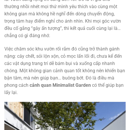
thường nhồi nhét mọi thứ mình yêu thích vào cùng một
không gian mà không hề nghĩ đến dòng chuyển động,
trọng tâm hay điểm nghỉ cho ánh nhìn. Khi mọi góc vườn
đều cố gắng “gây ấn tượng”, thì kết quả cuối cùng lại là…
chẳng có gì đáng nhớ.
Việc chăm sóc khu vườn rối rắm đó cũng trở thành gánh
nặng: cây chết, sỏi lộn xộn, cỏ mọc lấn lối đi, chưa kể đến
các vật dụng trang trí dễ bám bụi và xuống cấp nhanh
chóng. Một không gian cảnh quan tốt không nên khiến bạn
bận tâm, mà nên giúp bạn… buông bớt. Đó là điều mà
phong cách
cảnh quan Minimalist Garden
có thể giúp bạn
lấy lại.