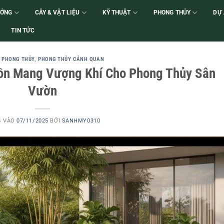
ƯỞNG
CÂY & VẬT LIỆU
KỸ THUẬT
PHONG THỦY
DỰ
TIN TỨC
 PHONG THỦY
,
PHONG THỦY CẢNH QUAN
Hồn Mang Vượng Khí Cho Phong Thủy Sân
Vườn
G VÀO
07/11/2025
BỞI
SANHMY0310