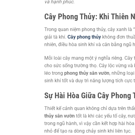
và hạnh phúc.
Cây Phong Thủy: Khi Thiên 
Trong quan niệm phong thủy, cây xanh là “l
giải tà khí.
Cây phong thủy
không đơn thuần
nhiên, điều hòa sinh khí và cân bằng ngũ 
Mỗi loài cây mang một ý nghĩa riêng. Cây 
cho sức sống trường thọ. Cây lộc vừng và k
léo trong
phong thủy sân vườn
, những loạ
sinh khí tốt và duy trì năng lượng tích cực
Sự Hài Hòa Giữa Cây Phong 
Thiết kế cảnh quan không chỉ dựa trên th
thủy sân vườn
tốt là khi các yếu tố cây, 
trong ngũ hành, vì vậy cần kết hợp hài hò
nhỏ để tạo ra dòng chảy sinh khí liên tục.