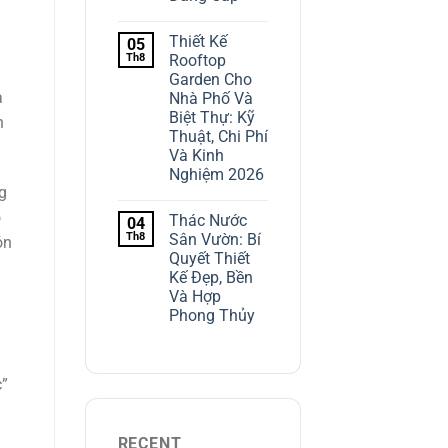
Thiết Kế
05
Th8
Rooftop
Garden Cho
a
Nhà Phố Và
Biệt Thự: Kỹ
n
Thuật, Chi Phí
Và Kinh
Nghiệm 2026
g
o
Thác Nước
04
Th8
Sân Vườn: Bí
ón
Quyết Thiết
Kế Đẹp, Bền
Và Hợp
Phong Thủy
c”
RECENT