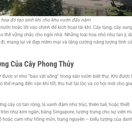
à hoa đỏ tạo sinh khí cho khu vườn đầu năm
nước hoặc lối vào chính để kích hoạt tài khí. Cây tùng, cây sun
tạo thế vững chắc cho ngôi nhà. Những loài hoa nhỏ như lan ý, 
i đi, mang lại vẻ đẹp mềm mại và tăng cường năng lượng tình 
ượng Của Cây Phong Thủy
y
được ví như “báu vật sống” trong sân vườn biệt thự. Khi được 
thể mang đến vận khí tốt, thu hút tài lộc và cơ hội mới cho gia
cây có tán rộng, lá xanh đậm như trúc, thiên tuế, hoặc thiết
tròn như kim ngân, bàng Singapore, tượng trưng cho sự viên m
ỏ hoặc cam như hồng môn, trạng nguyên – biểu tượng của dan