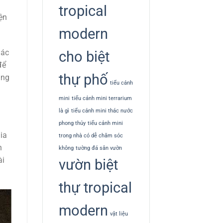
tropical
ện
modern
iác
cho biệt
để
thự phố
ăng
tiểu cảnh
mini
tiểu cảnh mini terrarium
là gì
tiểu cảnh mini thác nước
phong thủy
tiểu cảnh mini
ia
trong nhà có dễ chăm sóc
n
không
tường đá sân vườn
ài
vườn biệt
thự tropical
modern
vật liệu