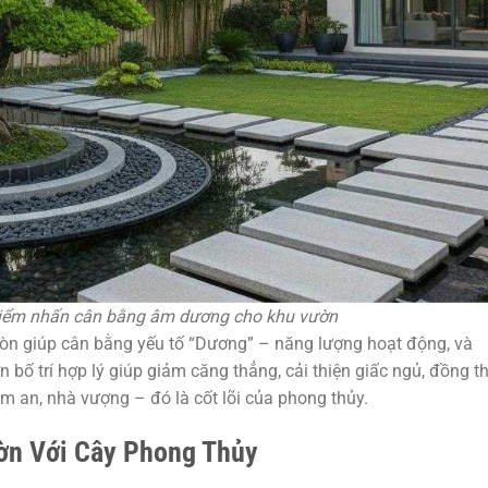
 điểm nhấn cân bằng âm dương cho khu vườn
còn giúp cân bằng yếu tố “Dương” – năng lượng hoạt động, và
bố trí hợp lý giúp giảm căng thẳng, cải thiện giấc ngủ, đồng th
m an, nhà vượng – đó là cốt lõi của phong thủy.
ờn Với Cây Phong Thủy