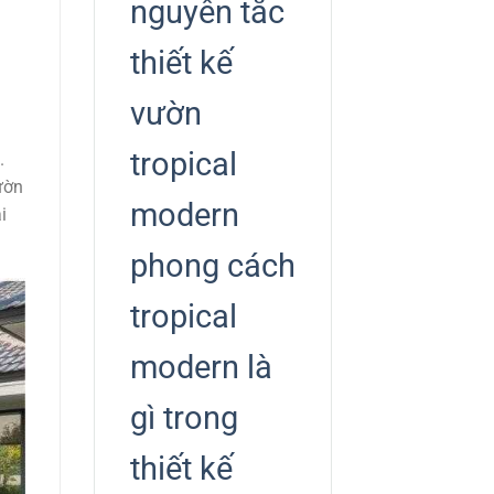
nguyên tắc
thiết kế
vườn
tropical
.
ườn
modern
i
phong cách
tropical
modern là
gì trong
thiết kế