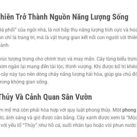
Nhiên Trở Thành Nguồn Năng Lượng Sống
á phổi” của ngôi nhà, là nơi hấp thụ năng lượng tích cực và hó
 chỉ là trang trí, mà là vật trung gian kết nối con người với thiê
hành.
trúc tượng trưng cho chính trực và may mắn. Cây tùng biểu trưn
im ngân lại mang đến tài lộc, thịnh vượng. Khi được bố trí khé
i cây này tạo nên dòng chảy năng lượng hài hòa, giúp gia chủ đ
 trong không gian sống.
Thủy Và Cảnh Quan Sân Vườn
ẩm mỹ mà còn phải hòa hợp với quy luật phong thủy. Một
phong
nước, ánh sáng và gió được cân bằng. Cây xanh được xem là “Mộ
a với yếu tố “Thủy” như hồ cá, suối nhân tạo hoặc vòi phun nước