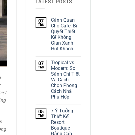
LATEST POSTS
Cảnh Quan
07
Th8
Cho Cafe: Bí
Quyết Thiết
Kế Không
Gian Xanh
Hút Khách
Tropical vs
07
Th8
Modern: So
Sánh Chi Tiết
ô
Và Cách
ự
Chọn Phong
Cách Nhà
iệt
Phù Hợp
ăng
7 Ý Tưởng
05
Th8
Thiết Kế
n
Resort
Boutique
ợng
Đẳng Cấp