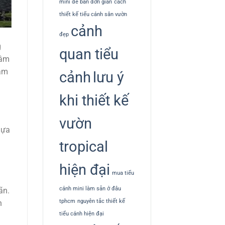
mini để bàn đơn giản
cách
thiết kế tiểu cảnh sân vườn
cảnh
đẹp
g
quan tiểu
dâm
cảm
cảnh
lưu ý
khi thiết kế
vườn
lựa
tropical
hiện đại
mua tiểu
cảnh mini làm sẵn ở đâu
ãn.
tphcm
nguyên tắc thiết kế
h
tiểu cảnh hiện đại