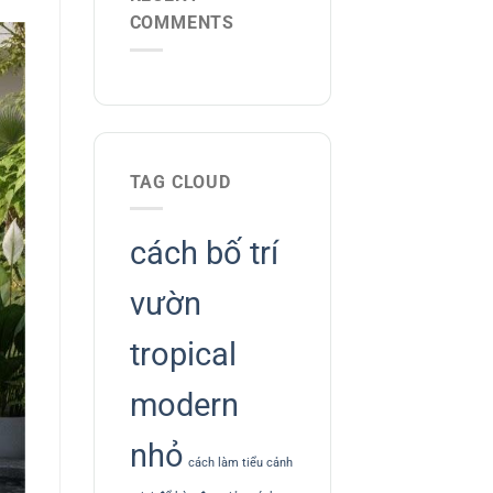
COMMENTS
TAG CLOUD
cách bố trí
vườn
tropical
modern
nhỏ
cách làm tiểu cảnh