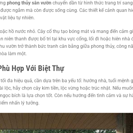
ớng
phong thủy sân vườn
chuyển dần từ hình thức trang trí sang
ỉ được ngắm mà còn được sống cùng. Các thiết kế cảnh quan hi
ật liệu tự nhiên.
hoặc hồ nước nhỏ. Cây cổ thụ tạo bóng mát và mang đến cảm g
n niên thanh được bố trí tại khu vực cổng, lối đi hoặc hiên nhà 
khu vườn trở thành bức tranh cân bằng giữa phong thủy, công n
 hòa làm một.
hù Hợp Với Biệt Thự
ối đa hiệu quả, cần dựa trên ba yếu tố: hướng nhà, tuổi mệnh g
 lộc, hãy chọn cây kim tiền, lộc vừng hoặc trúc nhật. Nếu muố
 ngọc bích là lựa chọn tốt. Còn nếu hướng đến tình cảm và sự h
điểm nhấn lý tưởng.