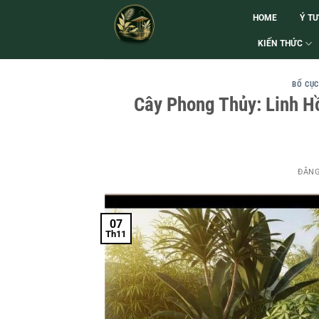
HOME
Ý T
KIẾN THỨC
BỐ CỤC
Cây Phong Thủy: Linh 
ĐĂN
07
Th11