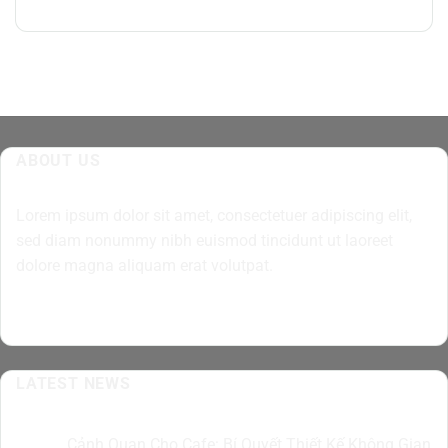
ABOUT US
Lorem ipsum dolor sit amet, consectetuer adipiscing elit,
sed diam nonummy nibh euismod tincidunt ut laoreet
dolore magna aliquam erat volutpat.
LATEST NEWS
Cảnh Quan Cho Cafe: Bí Quyết Thiết Kế Không Gian
07