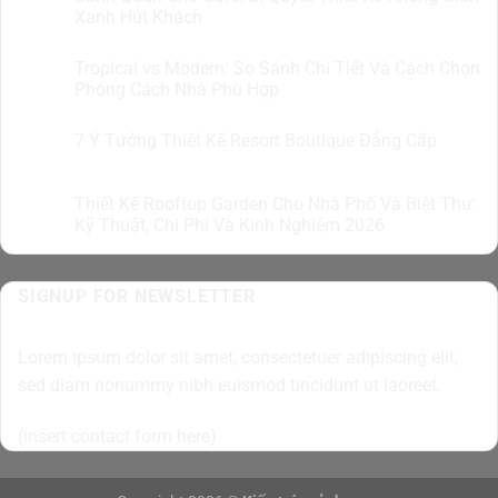
Th8
Xanh Hút Khách
Tropical vs Modern: So Sánh Chi Tiết Và Cách Chọn
07
Th8
Phong Cách Nhà Phù Hợp
7 Ý Tưởng Thiết Kế Resort Boutique Đẳng Cấp
05
Th8
Thiết Kế Rooftop Garden Cho Nhà Phố Và Biệt Thự:
05
Th8
Kỹ Thuật, Chi Phí Và Kinh Nghiệm 2026
SIGNUP FOR NEWSLETTER
Lorem ipsum dolor sit amet, consectetuer adipiscing elit,
sed diam nonummy nibh euismod tincidunt ut laoreet.
(insert contact form here)