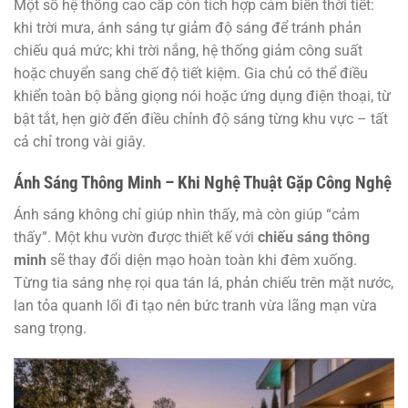
Một số hệ thống cao cấp còn tích hợp cảm biến thời tiết:
khi trời mưa, ánh sáng tự giảm độ sáng để tránh phản
chiếu quá mức; khi trời nắng, hệ thống giảm công suất
hoặc chuyển sang chế độ tiết kiệm. Gia chủ có thể điều
khiển toàn bộ bằng giọng nói hoặc ứng dụng điện thoại, từ
bật tắt, hẹn giờ đến điều chỉnh độ sáng từng khu vực – tất
cả chỉ trong vài giây.
Ánh Sáng Thông Minh – Khi Nghệ Thuật Gặp Công Nghệ
Ánh sáng không chỉ giúp nhìn thấy, mà còn giúp “cảm
thấy”. Một khu vườn được thiết kế với
chiếu sáng thông
minh
sẽ thay đổi diện mạo hoàn toàn khi đêm xuống.
Từng tia sáng nhẹ rọi qua tán lá, phản chiếu trên mặt nước,
lan tỏa quanh lối đi tạo nên bức tranh vừa lãng mạn vừa
sang trọng.