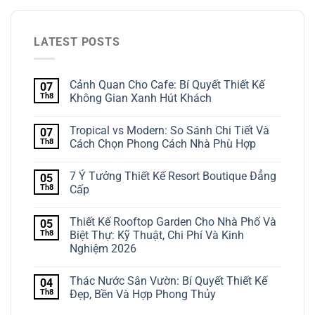
LATEST POSTS
Cảnh Quan Cho Cafe: Bí Quyết Thiết Kế
07
Th8
Không Gian Xanh Hút Khách
Tropical vs Modern: So Sánh Chi Tiết Và
07
Th8
Cách Chọn Phong Cách Nhà Phù Hợp
7 Ý Tưởng Thiết Kế Resort Boutique Đẳng
05
Th8
Cấp
Thiết Kế Rooftop Garden Cho Nhà Phố Và
05
Th8
Biệt Thự: Kỹ Thuật, Chi Phí Và Kinh
Nghiệm 2026
Thác Nước Sân Vườn: Bí Quyết Thiết Kế
04
Th8
Đẹp, Bền Và Hợp Phong Thủy