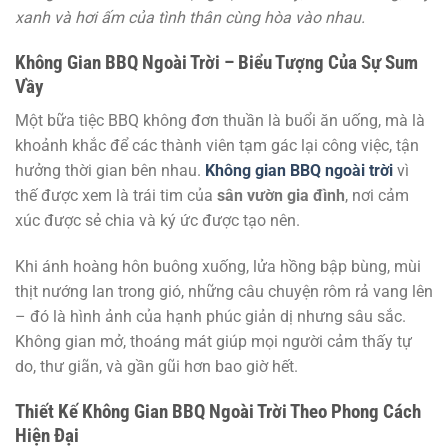
xanh và hơi ấm của tình thân cùng hòa vào nhau.
Không Gian BBQ Ngoài Trời – Biểu Tượng Của Sự Sum
Vầy
Một bữa tiệc BBQ không đơn thuần là buổi ăn uống, mà là
khoảnh khắc để các thành viên tạm gác lại công việc, tận
hưởng thời gian bên nhau.
Không gian BBQ ngoài trời
vì
thế được xem là trái tim của
sân vườn gia đình
, nơi cảm
xúc được sẻ chia và ký ức được tạo nên.
Khi ánh hoàng hôn buông xuống, lửa hồng bập bùng, mùi
thịt nướng lan trong gió, những câu chuyện rôm rả vang lên
– đó là hình ảnh của hạnh phúc giản dị nhưng sâu sắc.
Không gian mở, thoáng mát giúp mọi người cảm thấy tự
do, thư giãn, và gần gũi hơn bao giờ hết.
Thiết Kế Không Gian BBQ Ngoài Trời Theo Phong Cách
Hiện Đại