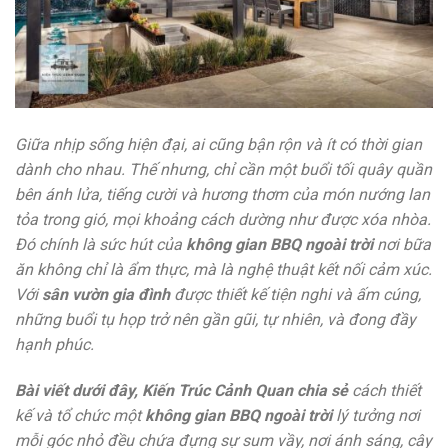
Giữa nhịp sống hiện đại, ai cũng bận rộn và ít có thời gian
dành cho nhau. Thế nhưng, chỉ cần một buổi tối quây quần
bên ánh lửa, tiếng cười và hương thơm của món nướng lan
tỏa trong gió, mọi khoảng cách dường như được xóa nhòa.
Đó chính là sức hút của
không gian BBQ ngoài trời
nơi bữa
ăn không chỉ là ẩm thực, mà là nghệ thuật kết nối cảm xúc.
Với
sân vườn gia đình
được thiết kế tiện nghi và ấm cúng,
những buổi tụ họp trở nên gần gũi, tự nhiên, và đong đầy
hạnh phúc.
Bài viết dưới đây, Kiến Trúc Cảnh Quan chia sẻ
cách thiết
kế và tổ chức một
không gian BBQ ngoài trời
lý tưởng nơi
mỗi góc nhỏ đều chứa đựng sự sum vầy, nơi ánh sáng, cây