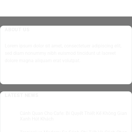
ABOUT US
Lorem ipsum dolor sit amet, consectetuer adipiscing elit,
sed diam nonummy nibh euismod tincidunt ut laoreet
dolore magna aliquam erat volutpat.
LATEST NEWS
Cảnh Quan Cho Cafe: Bí Quyết Thiết Kế Không Gian
07
Th8
Xanh Hút Khách