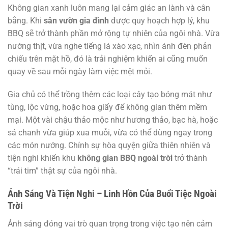
Không gian xanh luôn mang lại cảm giác an lành và cân
bằng. Khi
sân vườn gia đình
được quy hoạch hợp lý, khu
BBQ sẽ trở thành phần mở rộng tự nhiên của ngôi nhà. Vừa
nướng thịt, vừa nghe tiếng lá xào xạc, nhìn ánh đèn phản
chiếu trên mặt hồ, đó là trải nghiệm khiến ai cũng muốn
quay về sau mỗi ngày làm việc mệt mỏi.
Gia chủ có thể trồng thêm các loại cây tạo bóng mát như
tùng, lộc vừng, hoặc hoa giấy để không gian thêm mềm
mại. Một vài chậu thảo mộc như hương thảo, bạc hà, hoặc
sả chanh vừa giúp xua muỗi, vừa có thể dùng ngay trong
các món nướng. Chính sự hòa quyện giữa thiên nhiên và
tiện nghi khiến khu
không gian BBQ ngoài trời
trở thành
“trái tim” thật sự của ngôi nhà.
Ánh Sáng Và Tiện Nghi – Linh Hồn Của Buổi Tiệc Ngoài
Trời
Ánh sáng đóng vai trò quan trọng trong việc tạo nên cảm