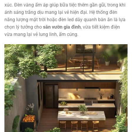
xúc. Đèn vàng ấm áp giúp bữa tiệc thêm gần gũi, trong khi
ánh sáng trắng dịu mang lại vẻ hiện đại. Hệ thống đèn
năng lượng mặt trời hoặc đèn led dây quanh bàn ăn là lựa
chọn lý tưởng cho
sân vườn gia đình
, vừa tiết kiệm điện
vừa mang lại vẻ lung linh, ấm cúng.