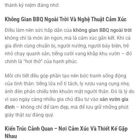
thành kỷ niệm đáng nhớ.
Không Gian BBQ Ngoài Trời Và Nghệ Thuật Cảm Xúc
Điều làm nên sức hấp dẫn của
không gian BBQ ngoài trời
không chỉ là món ăn ngon, mà là cảm xúc gắn kết. Khi cả
gia đình cùng chuẩn bị, người nướng, người bày biện, trẻ
nhỏ chạy quanh sân, tiếng cười vang khắp khu vườn – đó
chính là “hơi thở” của hạnh phúc.
Mỗi chi tiết đều góp phần tạo nên bức tranh sống động
của tình thân: tiếng lửa nổ tí tách, ly rượu vang cụng nhẹ,
ánh đèn phản chiếu trên khuôn mặt người thân. Đó là lý do
vì sao ngày càng nhiều gia chủ đầu tư vào
sân vườn gia
đình
– không chỉ để làm đẹp, mà để lưu giữ những phút
giây thật sự đáng quý.
Kiến Trúc Cảnh Quan – Nơi Cảm Xúc Và Thiết Kế Gặp
Nhau