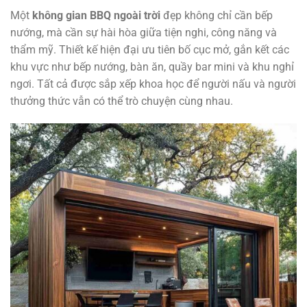
Một
không gian BBQ ngoài trời
đẹp không chỉ cần bếp
nướng, mà cần sự hài hòa giữa tiện nghi, công năng và
thẩm mỹ. Thiết kế hiện đại ưu tiên bố cục mở, gắn kết các
khu vực như bếp nướng, bàn ăn, quầy bar mini và khu nghỉ
ngơi. Tất cả được sắp xếp khoa học để người nấu và người
thưởng thức vẫn có thể trò chuyện cùng nhau.