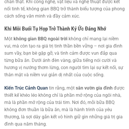
chân thật. Khi công nghệ, vật liệu và nghệ thuật được kết
nối tinh tế, không gian BBQ trở thành biểu tượng của phong
cách sống văn minh và đầy cảm xúc.
Khi Mỗi Buổi Tụ Họp Trở Thành Ký Ức Đáng Nhớ
Một
không gian BBQ ngoài trời
không chỉ mang lại niềm
vui, mà còn tạo ra giá trị tinh thần bền vững – nơi gia đình
sum vầy, bạn bè gặp gỡ, và tình cảm được vun đắp qua
từng bữa ăn. Dưới ánh đèn vàng, giữa tiếng nói cười và
hương vị nướng thơm lừng, con người tìm lại sự kết nối, sự
thân mật và niềm vui giản dị nhất của cuộc sống.
Kiến Trúc Cảnh Quan
tin rằng, một
sân vườn gia đình
được
thiết kế khéo léo không chỉ là phần mở rộng của ngôi nhà,
mà là phần mở rộng của trái tim. Nơi đó, mỗi bữa BBQ
không đơn thuần là bữa ăn, mà là hành trình của yêu
thương, là sợi dây gắn kết vô hình giữ gìn những giá trị gia
đình qua năm tháng.