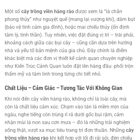
Một số
cây trồng viền hàng rào
được xem là “lá chắn
phong thủy” như nguyệt quế (mang lại vượng khí), dâm bụt
(bảo vệ tình cảm gia đình), hoặc mai chiếu thủy (ổn định
tâm lý, tinh thần). Tuy nhiên, việc đặt đúng vị trí – trái phải,
khoảng cách giữa các bụi cây – cũng cần dựa trên hướng
nhà và yếu tố bản mệnh của gia chủ. Đây chính là điểm
khác biệt mà các đơn vị thiết kế cảnh quan chuyên nghiệp
như Kiến Trúc Cảnh Quan luôn đặt lên hàng đầu: phối trộn
thẩm mỹ và tâm linh trong từng chi tiết nhỏ.
Chất Liệu – Cảm Giác – Tương Tác Với Không Gian
Khi nói đến cây viền hàng rào, không chỉ là loài cây, mà
còn là chất liệu cảm xúc. Chạm vào tán lá mềm mịn của
ngâu, nghe tiếng côn trùng rỉ rả dưới gốc bụi rậm, cảm
nhận mùi lá non sau cơn mưa – đó là những trải nghiệm
sống thật, vượt xa mục tiêu trang trí đơn thuần. Những
cây
trồng viền hàng rào
khi kết hợp với lối đi rải sỏi, đèn chiếu