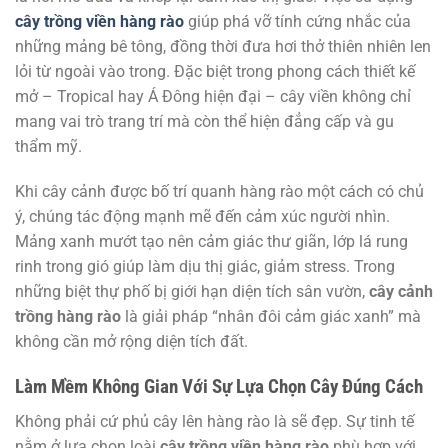
cây trồng viền hàng rào
giúp phá vỡ tính cứng nhắc của
những mảng bê tông, đồng thời đưa hơi thở thiên nhiên len
lỏi từ ngoài vào trong. Đặc biệt trong phong cách thiết kế
mở – Tropical hay Á Đông hiện đại – cây viền không chỉ
mang vai trò trang trí mà còn thể hiện đẳng cấp và gu
thẩm mỹ.
Khi cây cảnh được bố trí quanh hàng rào một cách có chủ
ý, chúng tác động mạnh mẽ đến cảm xúc người nhìn.
Mảng xanh mướt tạo nên cảm giác thư giãn, lớp lá rung
rinh trong gió giúp làm dịu thị giác, giảm stress. Trong
những biệt thự phố bị giới hạn diện tích sân vườn,
cây cảnh
trồng hàng rào
là giải pháp “nhân đôi cảm giác xanh” mà
không cần mở rộng diện tích đất.
Làm Mềm Không Gian Với Sự Lựa Chọn Cây Đúng Cách
Không phải cứ phủ cây lên hàng rào là sẽ đẹp. Sự tinh tế
nằm ở lựa chọn loài
cây trồng viền hàng rào
phù hợp với