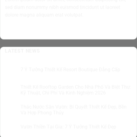
sed diam nonummy nibh euismod tincidunt ut laoreet
dolore magna aliquam erat volutpat.
LATEST NEWS
7 Ý Tưởng Thiết Kế Resort Boutique Đẳng Cấp
05
Th8
Thiết Kế Rooftop Garden Cho Nhà Phố Và Biệt Thự:
05
Th8
Kỹ Thuật, Chi Phí Và Kinh Nghiệm 2026
Thác Nước Sân Vườn: Bí Quyết Thiết Kế Đẹp, Bền
04
Th8
Và Hợp Phong Thủy
Vườn Thiền Tại Gia: 7 Ý Tưởng Thiết Kế Đẹp
04
Th8