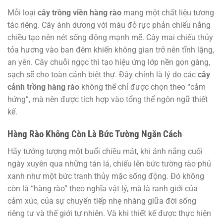
Mỗi loại
cây trồng viền hàng rào
mang một chất liệu tương
tác riêng. Cây ánh dương với màu đỏ rực phản chiếu nắng
chiều tạo nên nét sống động mạnh mẽ. Cây mai chiếu thủy
tỏa hương vào ban đêm khiến không gian trở nên tĩnh lặng,
an yên. Cây chuỗi ngọc thì tạo hiệu ứng lớp nền gọn gàng,
sạch sẽ cho toàn cảnh biệt thự. Đây chính là lý do các
cây
cảnh trồng hàng rào
không thể chỉ được chọn theo “cảm
hứng”, mà nên được tích hợp vào tổng thể ngôn ngữ thiết
kế.
Hàng Rào Không Còn Là Bức Tường Ngăn Cách
Hãy tưởng tượng một buổi chiều mát, khi ánh nắng cuối
ngày xuyên qua những tán lá, chiếu lên bức tường rào phủ
xanh như một bức tranh thủy mặc sống động. Đó không
còn là “hàng rào” theo nghĩa vật lý, mà là ranh giới của
cảm xúc, của sự chuyển tiếp nhẹ nhàng giữa đời sống
riêng tư và thế giới tự nhiên. Và khi thiết kế được thực hiện