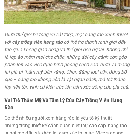
Giữa thế giới bê tông và sắt thép, một hàng rào xanh mướt
với
cây trồng viền hàng rào
có thể trở thành ranh giới đầy
thơ giữa không gian riêng và thế giới bên ngoài. Không chỉ
là lớp áo mềm mại che chắn, những dải cây cảnh còn góp
phần lớn vào việc định hình phong cách sân vườn và mang
lại giá trị thẩm mỹ bền vững. Chọn đúng loại cây, đúng bố
cục – hàng rào không còn là vật ngăn cách, mà trở thành
lớp nền tôn vinh cả kiến trúc lẫn cảm xúc sống của gia chủ.
Vai Trò Thẩm Mỹ Và Tâm Lý Của Cây Trồng Viền Hàng
Rào
Có thể nhiều người xem hàng rào là yếu tố kỹ thuật –
nhưng trong thiết kế cảnh quan biệt thự cao cấp, hàng rào
là nơi mở đầu và khép lại cảm xúc thị giác. Việc sử dụng