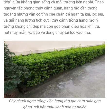
tiếp” giữa không gian sống và môi trường bên ngoài. Theo
nguyên tắc phong thủy cảnh quan, hàng rào cần thông
thoáng nhưng vẫn có tính che chắn để ngăn tà khí, lọc bụi,
và giữ năng lượng tích cực.
Cây cảnh trồng hàng rào
lý
tưởng không chỉ đẹp mà còn góp phần điều hòa khí lưu,
hút may mắn, và bảo vệ dòng chảy tài lộc vào nhà.
Cây chuỗi ngọc trồng viền hàng rào tạo cảm giác gọn
gàng, nổi bật màu xanh non tự nhiên