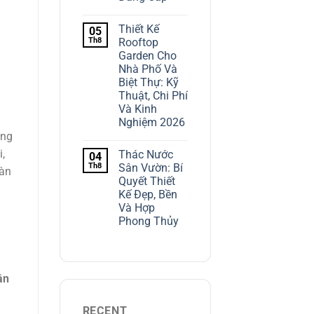
Thiết Kế
05
Th8
Rooftop
Garden Cho
Nhà Phố Và
Biệt Thự: Kỹ
Thuật, Chi Phí
Và Kinh
Nghiệm 2026
ông
,
Thác Nước
04
Th8
Sân Vườn: Bí
oàn
Quyết Thiết
Kế Đẹp, Bền
Và Hợp
Phong Thủy
ân
RECENT