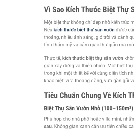
Vì Sao Kích Thước Biệt Thự
Một biệt thự không chỉ đẹp nhờ kiến trúc 
Nếu
kích thước biệt thự sân vườn
được cân
thoáng, nhiều ánh sáng, gió trời và cảnh qu
tính thẩm mỹ và cảm giác thư giãn mà mộ
Thực tế,
kích thước biệt thự sân vườn
không
gian xây dựng và thiên nhiên. Một biệt th
trong khi một thiết kế với cùng diện tích
khác biệt: vừa thoáng đãng, vừa gần gũi vớ
Tiêu Chuẩn Chung Về Kích T
Biệt Thự Sân Vườn Nhỏ (100–150m²)
Phù hợp cho nhà phố hoặc villa mini, nhữ
sau
. Không gian xanh cần ưu tiên chiều c