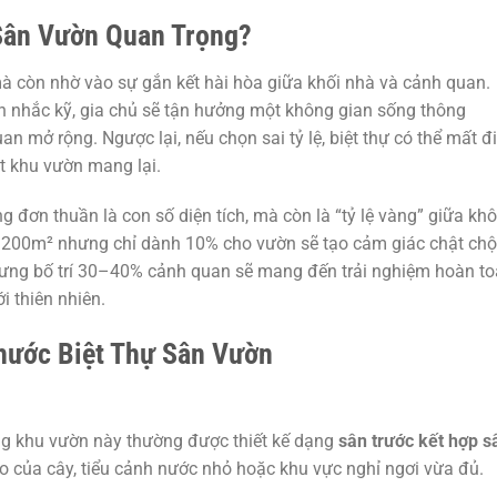
 Sân Vườn Quan Trọng?
mà còn nhờ vào sự gắn kết hài hòa giữa khối nhà và cảnh quan.
 nhắc kỹ, gia chủ sẽ tận hưởng một không gian sống thông
an mở rộng. Ngược lại, nếu chọn sai tỷ lệ, biệt thự có thể mất đi
t khu vườn mang lại.
 đơn thuần là con số diện tích, mà còn là “tỷ lệ vàng” giữa kh
ự 200m² nhưng chỉ dành 10% cho vườn sẽ tạo cảm giác chật chội
 nhưng bố trí 30–40% cảnh quan sẽ mang đến trải nghiệm hoàn t
i thiên nhiên.
hước Biệt Thự Sân Vườn
ng khu vườn này thường được thiết kế dạng
sân trước kết hợp s
ao của cây, tiểu cảnh nước nhỏ hoặc khu vực nghỉ ngơi vừa đủ.