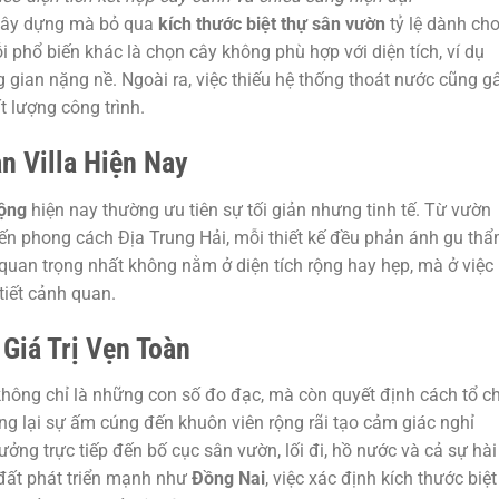
 xây dựng mà bỏ qua
kích thước biệt thự sân vườn
tỷ lệ dành ch
 phổ biến khác là chọn cây không phù hợp với diện tích, ví dụ
g gian nặng nề. Ngoài ra, việc thiếu hệ thống thoát nước cũng g
t lượng công trình.
n Villa Hiện Nay
uộng
hiện nay thường ưu tiên sự tối giản nhưng tinh tế. Từ vườn
đến phong cách Địa Trung Hải, mỗi thiết kế đều phản ánh gu th
quan trọng nhất không nằm ở diện tích rộng hay hẹp, mà ở việc
tiết cảnh quan.
Giá Trị Vẹn Toàn
hông chỉ là những con số đo đạc, mà còn quyết định cách tổ c
ng lại sự ấm cúng đến khuôn viên rộng rãi tạo cảm giác nghỉ
ởng trực tiếp đến bố cục sân vườn, lối đi, hồ nước và cả sự hài
 đất phát triển mạnh như
Đồng Nai
, việc xác định kích thước biệt