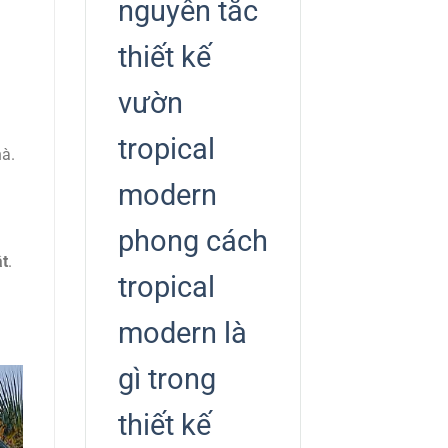
nguyên tắc
thiết kế
vườn
tropical
hà.
modern
phong cách
ật
.
tropical
modern là
gì trong
thiết kế