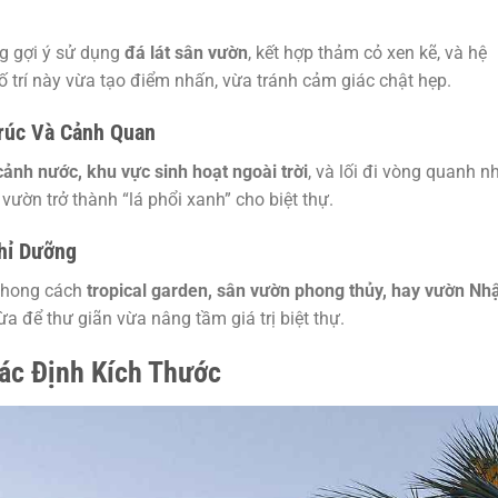
ng gợi ý sử dụng
đá lát sân vườn
, kết hợp thảm cỏ xen kẽ, và hệ
ố trí này vừa tạo điểm nhấn, vừa tránh cảm giác chật hẹp.
rúc Và Cảnh Quan
cảnh nước, khu vực sinh hoạt ngoài trời
, và lối đi vòng quanh n
n vườn trở thành “lá phổi xanh” cho biệt thự.
hỉ Dưỡng
 phong cách
tropical garden, sân vườn phong thủy, hay vườn Nh
ừa để thư giãn vừa nâng tầm giá trị biệt thự.
ác Định Kích Thước