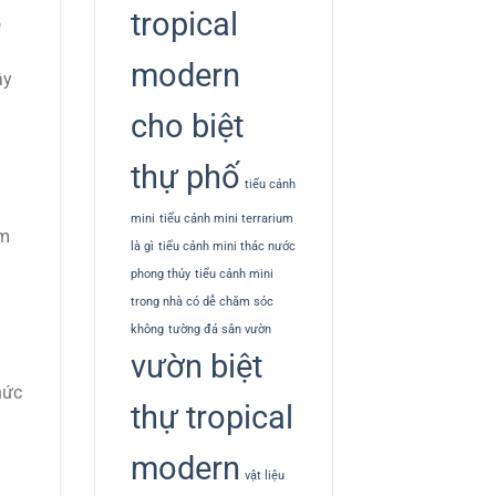
tropical
o
modern
ây
cho biệt
thự phố
tiểu cảnh
mini
tiểu cảnh mini terrarium
ẩm
là gì
tiểu cảnh mini thác nước
phong thủy
tiểu cảnh mini
trong nhà có dễ chăm sóc
không
tường đá sân vườn
vườn biệt
hức
thự tropical
modern
vật liệu