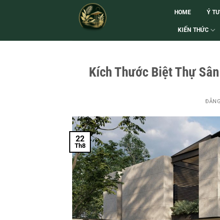
HOME
Ý T
KIẾN THỨC
Kích Thước Biệt Thự Sân
ĐĂN
22
Th8