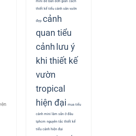
mini để bàn đơn giản
cách
thiết kế tiểu cảnh sân vườn
cảnh
đẹp
quan tiểu
cảnh
lưu ý
khi thiết kế
vườn
tropical
hiện đại
yên
mua tiểu
cảnh mini làm sẵn ở đâu
tphcm
nguyên tắc thiết kế
tiểu cảnh hiện đại