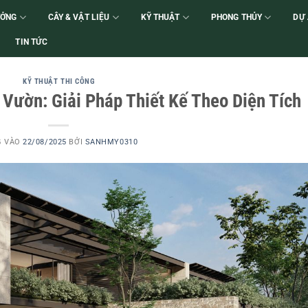
ƯỞNG
CÂY & VẬT LIỆU
KỸ THUẬT
PHONG THỦY
DỰ
TIN TỨC
KỸ THUẬT THI CÔNG
 Vườn: Giải Pháp Thiết Kế Theo Diện Tích
G VÀO
22/08/2025
BỞI
SANHMY0310