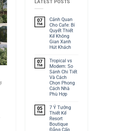
LATEST POSTS
Cảnh Quan
07
Th8
Cho Cafe: Bí
Quyết Thiết
Kế Không
Gian Xanh
Hút Khách
Tropical vs
07
Th8
Modern: So
Sánh Chi Tiết
Và Cách
Chọn Phong
ẽ
Cách Nhà
Phù Hợp
7 Ý Tưởng
05
Th8
Thiết Kế
Resort
Boutique
Đẳng Cấp