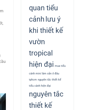
quan tiểu
ảm
cảnh
lưu ý
t,
khi thiết kế
vườn
tropical
g
 cầu
hiện đại
mua tiểu
cảnh mini làm sẵn ở đâu
tphcm
nguyên tắc thiết kế
tiểu cảnh hiện đại
nguyên tắc
thiết kế