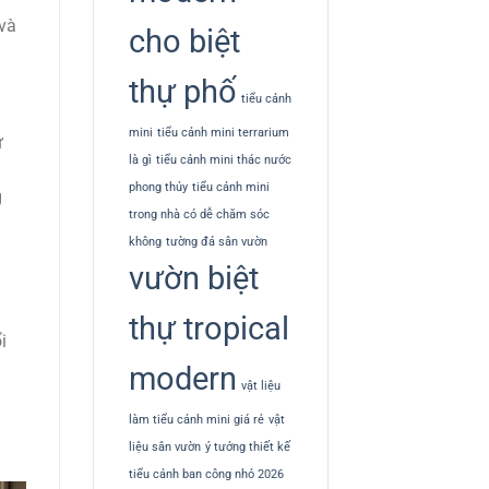
 và
cho biệt
thự phố
tiểu cảnh
mini
tiểu cảnh mini terrarium
ự
là gì
tiểu cảnh mini thác nước
phong thủy
tiểu cảnh mini
g
trong nhà có dễ chăm sóc
không
tường đá sân vườn
vườn biệt
thự tropical
i
modern
vật liệu
làm tiểu cảnh mini giá rẻ
vật
liệu sân vườn
ý tưởng thiết kế
tiểu cảnh ban công nhỏ 2026