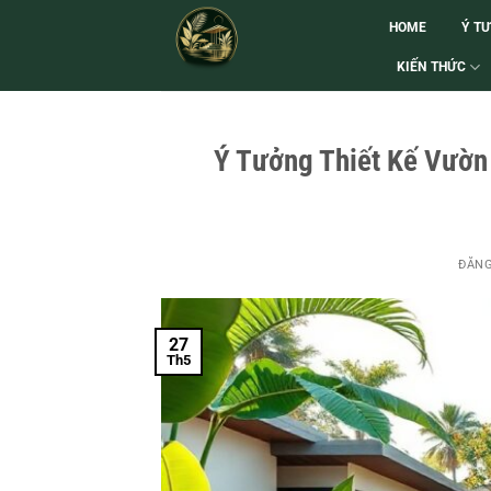
HOME
Ý T
KIẾN THỨC
Ý Tưởng Thiết Kế Vườn 
ĐĂN
27
Th5