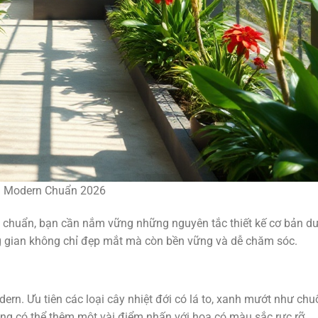
l Modern Chuẩn 2026
g chuẩn, bạn cần nắm vững những nguyên tắc thiết kế cơ bản d
g gian không chỉ đẹp mắt mà còn bền vững và dễ chăm sóc.
dern. Ưu tiên các loại cây nhiệt đới có lá to, xanh mướt như chu
n cũng có thể thêm một vài điểm nhấn với hoa có màu sắc rực rỡ