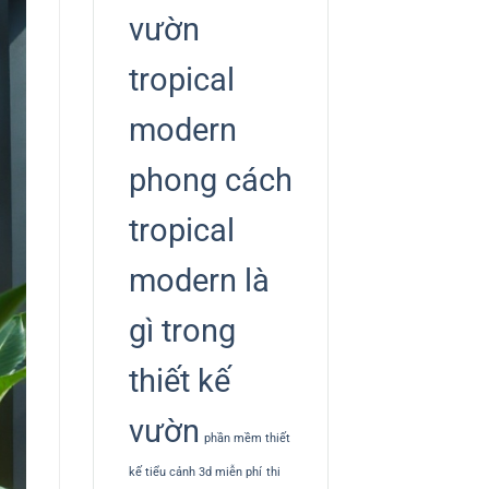
vườn
tropical
modern
phong cách
tropical
modern là
gì trong
thiết kế
vườn
phần mềm thiết
kế tiểu cảnh 3d miễn phí
thi