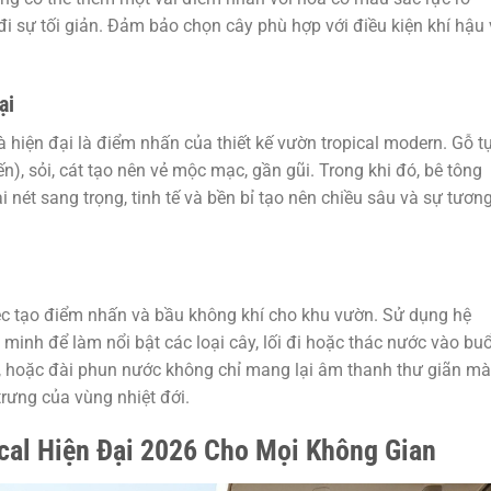
i sự tối giản. Đảm bảo chọn cây phù hợp với điều kiện khí hậu
ại
và hiện đại là điểm nhấn của thiết kế vườn tropical modern. Gỗ t
iến), sỏi, cát tạo nên vẻ mộc mạc, gần gũi. Trong khi đó, bê tông
i nét sang trọng, tinh tế và bền bỉ tạo nên chiều sâu và sự tươn
iệc tạo điểm nhấn và bầu không khí cho khu vườn. Sử dụng hệ
minh để làm nổi bật các loại cây, lối đi hoặc thác nước vào buổ
ni, hoặc đài phun nước không chỉ mang lại âm thanh thư giãn mà
trưng của vùng nhiệt đới.
cal Hiện Đại 2026 Cho Mọi Không Gian