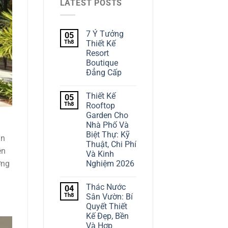
LATEST POSTS
7 Ý Tưởng
05
Th8
Thiết Kế
Resort
Boutique
Đẳng Cấp
Thiết Kế
05
Th8
Rooftop
Garden Cho
Nhà Phố Và
Biệt Thự: Kỹ
àn
Thuật, Chi Phí
ện
Và Kinh
ởng
Nghiệm 2026
Thác Nước
04
Th8
Sân Vườn: Bí
Quyết Thiết
Kế Đẹp, Bền
Và Hợp