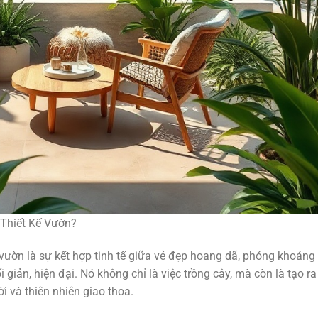
 Thiết Kế Vườn?
 vườn là sự kết hợp tinh tế giữa vẻ đẹp hoang dã, phóng khoáng
ối giản, hiện đại. Nó không chỉ là việc trồng cây, mà còn là tạo ra
i và thiên nhiên giao thoa.