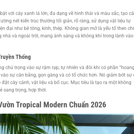
bật với cây xanh lá lớn, đa dạng về hình thái và màu sắc, tạo c
ờng nét kiến trúc thường tối giản, rõ ràng, sử dụng vật liệu tự
iện đại như bê tông, kính, thép. Không gian mở là yếu tố then chố
ng nhà và ngoài trời, mang ánh sáng và không khí trong lành vào
Truyền Thống
ng chú trọng vào sự rậm rạp, tự nhiên và đôi khi có phần “hoan
ng vào sự cân bằng, gọn gàng và có tổ chức hơn. Nó giảm bớt sự
p đặt cây cảnh, vật liệu và bố cục. Mục tiêu là tạo ra một không
ẻ sang trọng, hợp thời.
Vườn Tropical Modern Chuẩn 2026