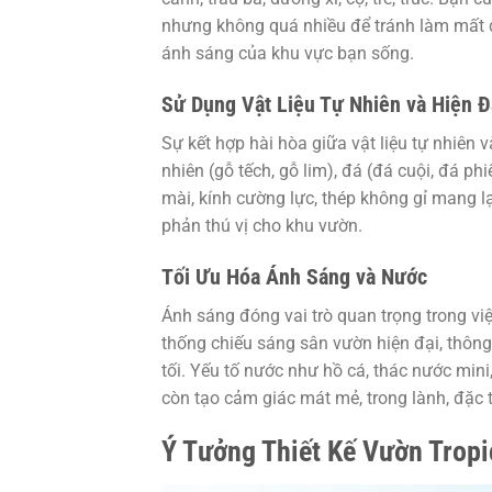
nhưng không quá nhiều để tránh làm mất đ
ánh sáng của khu vực bạn sống.
Sử Dụng Vật Liệu Tự Nhiên và Hiện Đ
Sự kết hợp hài hòa giữa vật liệu tự nhiên 
nhiên (gỗ tếch, gỗ lim), đá (đá cuội, đá ph
mài, kính cường lực, thép không gỉ mang lạ
phản thú vị cho khu vườn.
Tối Ưu Hóa Ánh Sáng và Nước
Ánh sáng đóng vai trò quan trọng trong v
thống chiếu sáng sân vườn hiện đại, thông 
tối. Yếu tố nước như hồ cá, thác nước mi
còn tạo cảm giác mát mẻ, trong lành, đặc 
Ý Tưởng Thiết Kế Vườn Tropi