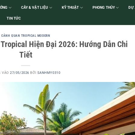
ƯỞNG
CÂY & VẬT LIỆU
KỸ THUẬT
PHONG THỦY
DỰ
TIN TỨC
CẢNH QUAN TROPICAL MODERN
Tropical Hiện Đại 2026: Hướng Dẫn Chi
Tiết
G VÀO
27/05/2026
BỞI
SANHMY0310