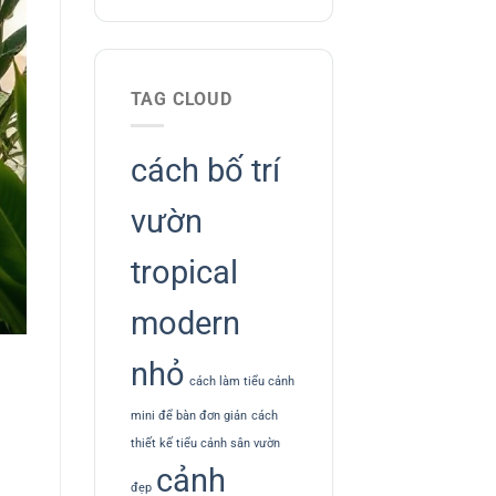
TAG CLOUD
cách bố trí
vườn
tropical
modern
nhỏ
cách làm tiểu cảnh
mini để bàn đơn giản
cách
thiết kế tiểu cảnh sân vườn
cảnh
đẹp