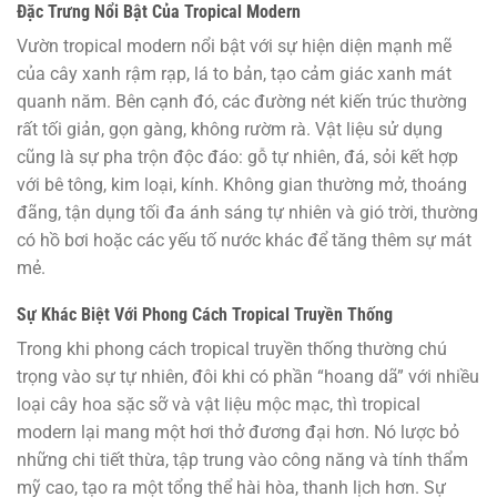
Đặc Trưng Nổi Bật Của Tropical Modern
Vườn tropical modern nổi bật với sự hiện diện mạnh mẽ
của cây xanh rậm rạp, lá to bản, tạo cảm giác xanh mát
quanh năm. Bên cạnh đó, các đường nét kiến trúc thường
rất tối giản, gọn gàng, không rườm rà. Vật liệu sử dụng
cũng là sự pha trộn độc đáo: gỗ tự nhiên, đá, sỏi kết hợp
với bê tông, kim loại, kính. Không gian thường mở, thoáng
đãng, tận dụng tối đa ánh sáng tự nhiên và gió trời, thường
có hồ bơi hoặc các yếu tố nước khác để tăng thêm sự mát
mẻ.
Sự Khác Biệt Với Phong Cách Tropical Truyền Thống
Trong khi phong cách tropical truyền thống thường chú
trọng vào sự tự nhiên, đôi khi có phần “hoang dã” với nhiều
loại cây hoa sặc sỡ và vật liệu mộc mạc, thì tropical
modern lại mang một hơi thở đương đại hơn. Nó lược bỏ
những chi tiết thừa, tập trung vào công năng và tính thẩm
mỹ cao, tạo ra một tổng thể hài hòa, thanh lịch hơn. Sự