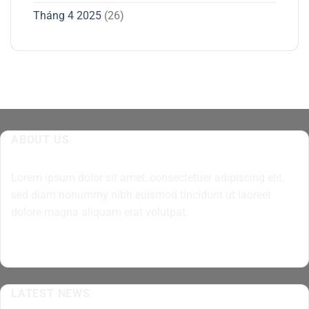
Tháng 4 2025
(26)
ABOUT US
Lorem ipsum dolor sit amet, consectetuer adipiscing elit,
sed diam nonummy nibh euismod tincidunt ut laoreet
dolore magna aliquam erat volutpat.
LATEST NEWS