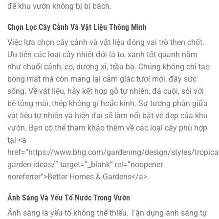
để khu vườn không bị bí bách.
Chọn Lọc Cây Cảnh Và Vật Liệu Thông Minh
Việc lựa chọn cây cảnh và vật liệu đóng vai trò then chốt.
Ưu tiên các loại cây nhiệt đới lá to, xanh tốt quanh năm
như chuối cảnh, cọ, dương xỉ, trầu bà. Chúng không chỉ tạo
bóng mát mà còn mang lại cảm giác tươi mới, đầy sức
sống. Về vật liệu, hãy kết hợp gỗ tự nhiên, đá cuội, sỏi với
bê tông mài, thép không gỉ hoặc kính. Sự tương phản giữa
vật liệu tự nhiên và hiện đại sẽ làm nổi bật vẻ đẹp của khu
vườn. Bạn có thể tham khảo thêm về các loại cây phù hợp
tại <a
href=”https://www.bhg.com/gardening/design/styles/tropical
garden-ideas/” target=”_blank” rel=”noopener
noreferrer”>Better Homes & Gardens</a>.
Ánh Sáng Và Yếu Tố Nước Trong Vườn
Ánh sáng là yếu tố không thể thiếu. Tận dụng ánh sáng tự