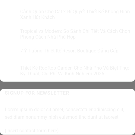
Cảnh Quan Cho Cafe: Bí Quyết Thiết Kế Không Gian
07
Th8
Xanh Hút Khách
Tropical vs Modern: So Sánh Chi Tiết Và Cách Chọn
07
Th8
Phong Cách Nhà Phù Hợp
7 Ý Tưởng Thiết Kế Resort Boutique Đẳng Cấp
05
Th8
Thiết Kế Rooftop Garden Cho Nhà Phố Và Biệt Thự:
05
Th8
Kỹ Thuật, Chi Phí Và Kinh Nghiệm 2026
SIGNUP FOR NEWSLETTER
Lorem ipsum dolor sit amet, consectetuer adipiscing elit,
sed diam nonummy nibh euismod tincidunt ut laoreet.
(insert contact form here)