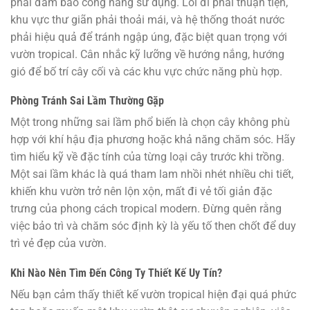
phải đảm bảo công năng sử dụng. Lối đi phải thuận tiện,
khu vực thư giãn phải thoải mái, và hệ thống thoát nước
phải hiệu quả để tránh ngập úng, đặc biệt quan trọng với
vườn tropical. Cân nhắc kỹ lưỡng về hướng nắng, hướng
gió để bố trí cây cối và các khu vực chức năng phù hợp.
Phòng Tránh Sai Lầm Thường Gặp
Một trong những sai lầm phổ biến là chọn cây không phù
hợp với khí hậu địa phương hoặc khả năng chăm sóc. Hãy
tìm hiểu kỹ về đặc tính của từng loại cây trước khi trồng.
Một sai lầm khác là quá tham lam nhồi nhét nhiều chi tiết,
khiến khu vườn trở nên lộn xộn, mất đi vẻ tối giản đặc
trưng của phong cách tropical modern. Đừng quên rằng
việc bảo trì và chăm sóc định kỳ là yếu tố then chốt để duy
trì vẻ đẹp của vườn.
Khi Nào Nên Tìm Đến Công Ty Thiết Kế Uy Tín?
Nếu bạn cảm thấy thiết kế vườn tropical hiện đại quá phức