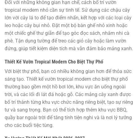
Đối với những không gian hạn chế, cách bố trí vườn
tropical modern nhỏ cần sự tinh tế. Sử dụng các chậu cây
lớn với cây lá to để tạo điểm nhấn, kết hợp với các loại cây
leo hoặc cây bụi nhỏ. Đặt một bộ bàn ghế nhỏ xinh hoặc
một chiếc ghế thư giãn để tạo góc đọc sách, nhâm nhi cà
phê. Tận dụng tường để treo các giỏ cây hoặc làm vườn
đứng, giúp tiết kiệm diện tích mà vẫn đảm bảo mảng xanh.
Thiết Kế Vườn Tropical Modern Cho Biệt Thự Phố
Với biệt thự phố, bạn có nhiều không gian hơn để thỏa sức
sáng tạo. Thiết kế vườn tropical modern cho biệt thự phố
thường bao gồm một hồ bơi lớn, khu vực ăn uống ngoài
trời, và các lối đi lát đá hoặc gỗ. Các mảng cây xanh được
bố trí thành từng khu vực chức năng riêng biệt, tạo sự riêng
tư và sang trọng. Bạn có thể tích hợp thêm khu vực BBQ,
quầy bar ngoài trời để tăng tính tiện nghi và là nơi lý tưởng
cho các buổi tiệc tùng.